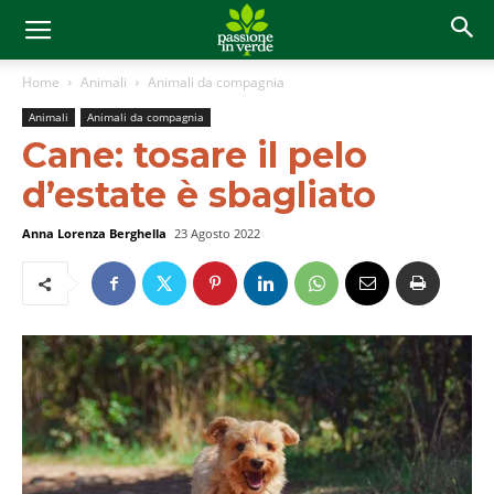
Home
Animali
Animali da compagnia
Animali
Animali da compagnia
Cane: tosare il pelo
d’estate è sbagliato
Anna Lorenza Berghella
23 Agosto 2022