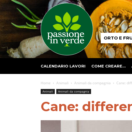
Passione
ORTO E FR
in
verde
CALENDARIO LAVORI
COME CREARE…
Home
Animali
Animali da compagnia
Cane: dif
Animali
Animali da compagnia
Cane: differe