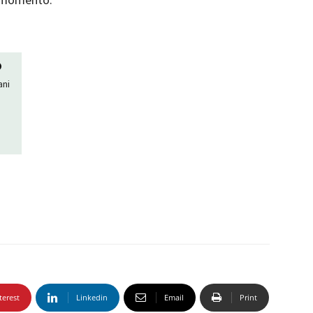
O
ani
terest
Linkedin
Email
Print