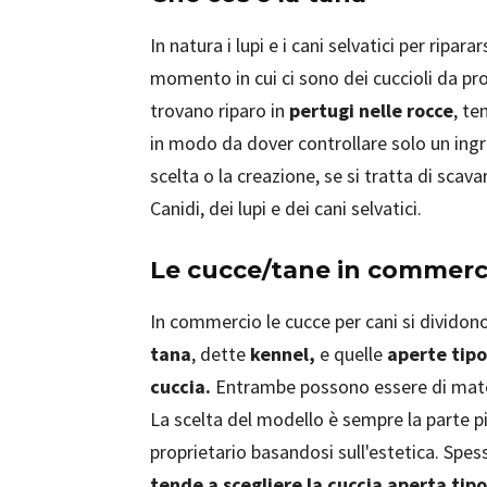
In natura i lupi e i cani selvatici per ripar
momento in cui ci sono dei cuccioli da p
trovano riparo in
pertugi nelle rocce
, te
in modo da dover controllare solo un ingr
scelta o la creazione, se si tratta di scava
Canidi, dei lupi e dei cani selvatici.
Le cucce/tane in commerc
In commercio le cucce per cani si dividon
tana
, dette
kennel,
e quelle
aperte tipo
cuccia.
Entrambe possono essere di materia
La scelta del modello è sempre la parte p
proprietario basandosi sull'estetica. Spes
tende a scegliere la cuccia aperta tip