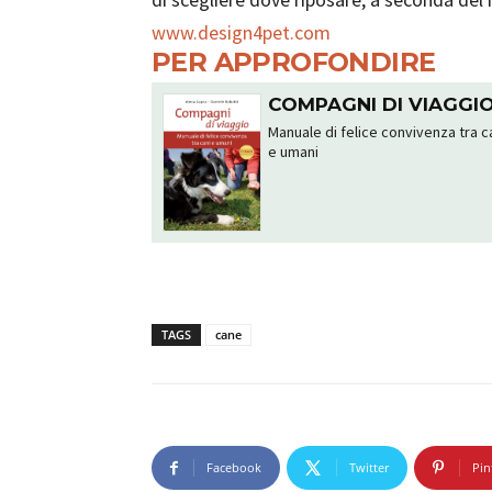
www.design4pet.com
PER APPROFONDIRE
COMPAGNI DI VIAGGI
Manuale di felice convivenza tra c
e umani
TAGS
cane
Facebook
Twitter
Pin