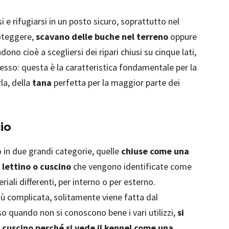
arsi e rifugiarsi in un posto sicuro, soprattutto nel
roteggere,
scavano delle buche nel terreno
oppure
ndono cioè a scegliersi dei ripari chiusi su cinque lati,
esso: questa è la caratteristica fondamentale per la
rla, della
tana
perfetta per la maggior parte dei
io
o in due grandi categorie, quelle
chiuse come una
 lettino o cuscino
che vengono identificate come
li differenti, per interno o per esterno.
iù complicata, solitamente viene fatta dal
so quando non si conoscono bene i vari utilizzi,
si
o cuscino perché si vede il kennel come una