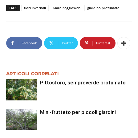
TAGS
fiori invernali
GiardinaggioWeb
giardino profumato
Facebook
Twitter
Pinterest
ARTICOLI CORRELATI
Pittosforo, sempreverde profumato
Mini-frutteto per piccoli giardini