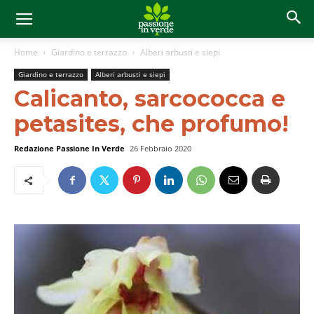
Home
Giardino e terrazzo
Alberi arbusti e siepi
Giardino e terrazzo
Alberi arbusti e siepi
Calicanto, sarcococca e
petasites, che profumo!
Redazione Passione In Verde
26 Febbraio 2020