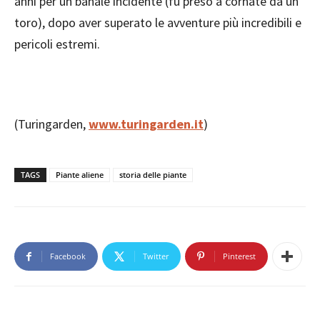
anni per un banale incidente (fu preso a cornate da un
toro), dopo aver superato le avventure più incredibili e
pericoli estremi.
(Turingarden,
www.turingarden.it
)
TAGS
Piante aliene
storia delle piante
Facebook
Twitter
Pinterest