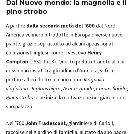
Dal Nuovo mondo: la magnolia e il
pino strobo
A partire
dalla seconda metà del ’600
dal Nord
America vennero introdotte in Europa diverse nuove
piante, grazie soprattutto ad alcuni appassionati
collezionisti inglesi, come il vescovo
Henry
Compton
(1632-1713). Questo prelato tramite alcuni
missionari inviati tra gli indiani d’America, si fece
portare alberi d’oltreoceano come
Magnolia
virginiana
,
Juglans nigra
,
Acer negundo
,
Cornus florida
,
Pinus strobus
e ne iniziò la coltivazione nel giardino del
suo palazzo.
Nel ’700
John Tradescant
, giardiniere di Carlo I,
raccolse nel giardino di famiglia, aiutato da suo padre,