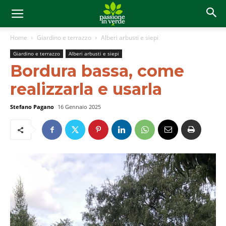
Home
Giardino e terrazzo
Alberi arbusti e siepi
Giardino e terrazzo
Alberi arbusti e siepi
Bordura bassa, come
realizzarla e usarla
Stefano Pagano
16 Gennaio 2025