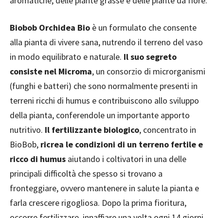
aromatiche, delle piante grasse e delle piante da fiore.
Biobob Orchidea Bio
è un formulato che consente
alla pianta di vivere sana, nutrendo il terreno del vaso
in modo equilibrato e naturale.
Il suo segreto
consiste nel Microma
, un consorzio di microrganismi
(funghi e batteri) che sono normalmente presenti in
terreni ricchi di humus e contribuiscono allo sviluppo
della pianta, conferendole un importante apporto
nutritivo.
Il fertilizzante biologico
, concentrato in
BioBob,
ricrea le condizioni di un terreno fertile e
ricco di humus
aiutando i coltivatori in una delle
principali difficoltà che spesso si trovano a
fronteggiare, ovvero mantenere in salute la pianta e
farla crescere rigogliosa. Dopo la prima fioritura,
occorre fertilizzare, innaffiare una volta ogni 14 giorni