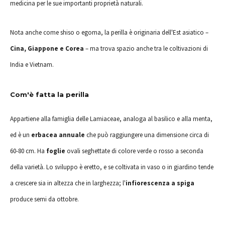
medicina per le sue importanti proprietà naturali.
Nota anche come shiso o egoma, la perilla è originaria dell'Est asiatico –
Cina, Giappone e Corea
– ma trova spazio anche tra le coltivazioni di
India e Vietnam.
Com'è fatta la perilla
Appartiene alla famiglia delle Lamiaceae, analoga al basilico e alla menta,
ed è un
erbacea annuale
che può raggiungere una dimensione circa di
60-80 cm. Ha
foglie
ovali seghettate di colore verde o rosso a seconda
della varietà. Lo sviluppo è eretto, e se coltivata in vaso o in giardino tende
a crescere sia in altezza che in larghezza; l'
infiorescenza a spiga
produce semi da ottobre.