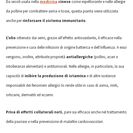
Da secoli usata nella
medicina
cinese
come espettorante e nelle allergie
da polline per combattere asma e tosse, questa pianta viene utilizzata
anche per
rinforzare il sistema immunitario
.
L'olio
ottenuto dai semi, grazie all'effetto antiossidante, è efficace nella
prevenzione e cura delle infezioni di origine batterica e dell'influenza. A esso
vengono, inoltre, attribuite proprietà
antiallergiche
(pollini, acari e
intolleranze alimentari) e antitumorali. Nelle allergie, in particolare, la sua
capacità di
inibire la produzione di istamina
e di altre sostanze
responsabili dei fenomeni allergici lo rende utile in caso di asma, riniti,
orticarie, dermatiti ed eczemi.
Priva di effetti collaterali noti
, pare sia efficace anche nel trattamento
della psoriasi e nella prevenzione di malattie cardiovascolari.