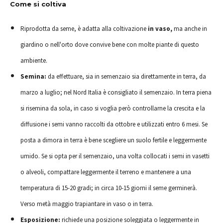
Come si coltiva
Riprodotta da seme, è adatta alla coltivazione
in vaso,
ma anche in
giardino o nell'orto dove convive bene con molte piante di questo
ambiente.
Semina:
da effettuare, sia in semenzaio sia direttamente in terra, da
marzo a luglio; nel Nord Italia è consigliato il semenzaio. In terra piena
si risemina da sola, in caso si voglia però controllarne la crescita e la
diffusione i semi vanno raccolti da ottobre e utilizzati entro 6 mesi. Se
posta a dimora in terra è bene scegliere un suolo fertile e leggermente
umido. Se si opta per il semenzaio, una volta collocati i semi in vasetti
o alveoli, compattare leggermente il terreno e mantenere a una
temperatura di 15-20 gradi; in circa 10-15 giorni il seme germinerà.
Verso metà maggio trapiantare in vaso o in terra.
Esposizione:
richiede una posizione soleggiata o leggermente in