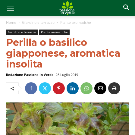
Home
Giardino e terrazzo
Piante aromatiche
Giardino e terrazzo
Piante aromatiche
Perilla o basilico
giapponese, aromatica
insolita
Redazione Passione In Verde
28 Luglio 2019