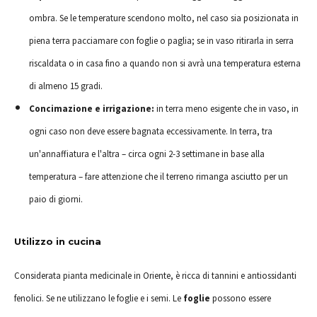
ombra. Se le temperature scendono molto, nel caso sia posizionata in
piena terra pacciamare con foglie o paglia; se in vaso ritirarla in serra
riscaldata o in casa fino a quando non si avrà una temperatura esterna
di almeno 15 gradi.
Concimazione e irrigazione:
in terra meno esigente che in vaso, in
ogni caso non deve essere bagnata eccessivamente. In terra, tra
un'annaffiatura e l'altra – circa ogni 2-3 settimane in base alla
temperatura – fare attenzione che il terreno rimanga asciutto per un
paio di giorni.
Utilizzo in cucina
Considerata pianta medicinale in Oriente, è ricca di tannini e antiossidanti
fenolici. Se ne utilizzano le foglie e i semi. Le
foglie
possono essere