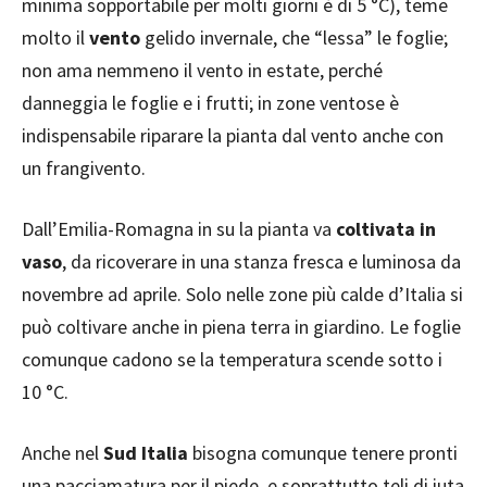
minima sopportabile per molti giorni è di 5 °C), teme
molto il
vento
gelido invernale, che “lessa” le foglie;
non ama nemmeno il vento in estate, perché
danneggia le foglie e i frutti; in zone ventose è
indispensabile riparare la pianta dal vento anche con
un frangivento.
Dall’Emilia-Romagna in su la pianta va
coltivata in
vaso
, da ricoverare in una stanza fresca e luminosa da
novembre ad aprile. Solo nelle zone più calde d’Italia si
può coltivare anche in piena terra in giardino. Le foglie
comunque cadono se la temperatura scende sotto i
10 °C.
Anche nel
Sud Italia
bisogna comunque tenere pronti
una pacciamatura per il piede, e soprattutto teli di iuta