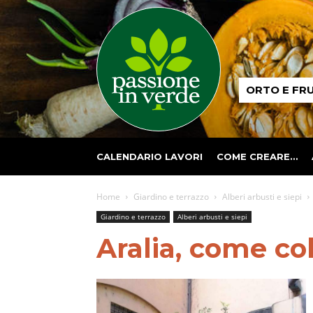
Passione
ORTO E FR
in
verde
CALENDARIO LAVORI
COME CREARE…
Home
Giardino e terrazzo
Alberi arbusti e siepi
Giardino e terrazzo
Alberi arbusti e siepi
Aralia, come col