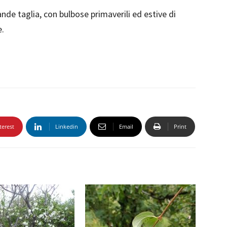
ande taglia, con bulbose primaverili ed estive di
e.
terest
Linkedin
Email
Print