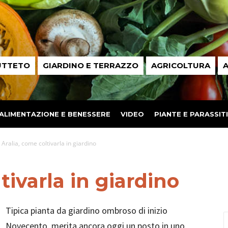
UTTETO
GIARDINO E TERRAZZO
AGRICOLTURA
A
ALIMENTAZIONE E BENESSERE
VIDEO
PIANTE E PARASSITI
Aralia, come coltivarla in giardino
tivarla in giardino
Tipica pianta da giardino ombroso di inizio
Novecento, merita ancora oggi un posto in uno