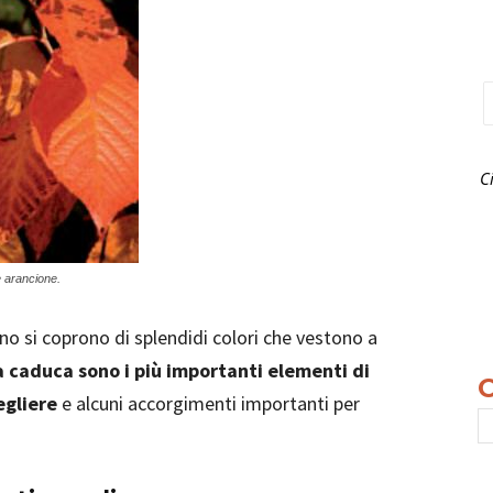
C
me arancione.
nno si coprono di splendidi colori che vestono a
ia caduca sono i più importanti elementi di
egliere
e alcuni accorgimenti importanti per