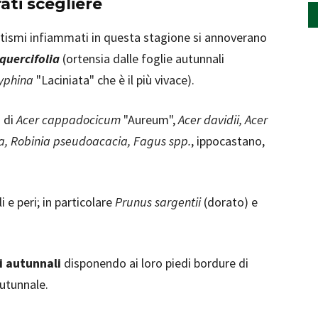
rati scegliere
atismi infiammati in questa stagione si annoverano
quercifolia
(ortensia dalle foglie autunnali
yphina
"Laciniata" che è il più vivace).
a di
Acer cappadocicum
"Aureum",
Acer davidii, Acer
a, Robinia pseudoacacia, Fagus spp.
, ippocastano,
 e peri; in particolare
Prunus sargentii
(dorato) e
li autunnali
disponendo ai loro piedi bordure di
autunnale.