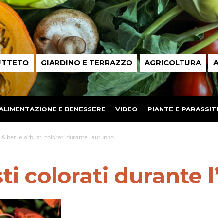
UTTETO
GIARDINO E TERRAZZO
AGRICOLTURA
A
ALIMENTAZIONE E BENESSERE
VIDEO
PIANTE E PARASSITI
Alberi e arbusti colorati durante l’autunno
sti colorati durante 