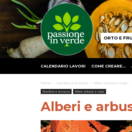
Passione
ORTO E FR
in
verde
CALENDARIO LAVORI
COME CREARE…
Home
Giardino e terrazzo
Alberi arbusti e siepi
Giardino e terrazzo
Alberi arbusti e siepi
Alberi e arbu