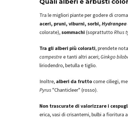
Quali alberi e arbusti colo
Tra le migliori piante per godere di crom
aceri, pruni, viburni, sorbi,
Hydrangea 
colorate),
sommachi
(soprattutto
Rhus t
Tra gli alberi più colorati
, prendete not
campestre
e tanti altri aceri;
Ginkgo bilob
liriodendro, betulla e tiglio.
Inoltre,
alberi da frutto
come ciliegi, meli
Pyrus
"Chanticleer" (rosso).
Non trascurate di valorizzare i cespug
erica, vasi di crisantemi, bulbi a fioritura 