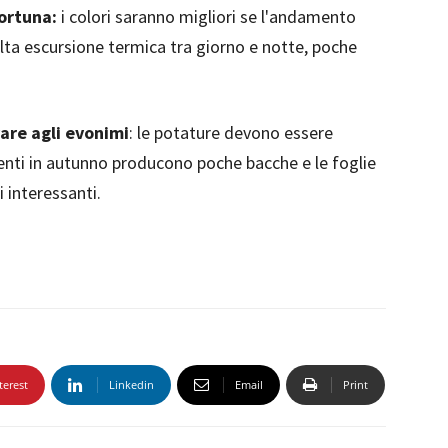
fortuna:
i colori saranno migliori se l'andamento
lta escursione termica tra giorno e notte, poche
are agli evonimi
: le potature devono essere
imenti in autunno producono poche bacche e le foglie
 interessanti.
terest
Linkedin
Email
Print