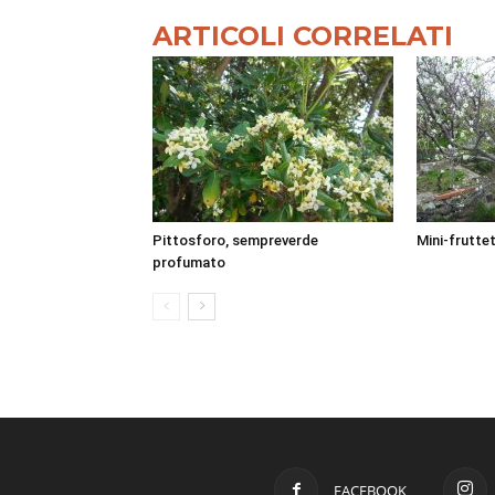
ARTICOLI CORRELATI
Pittosforo, sempreverde
Mini-fruttet
profumato
FACEBOOK