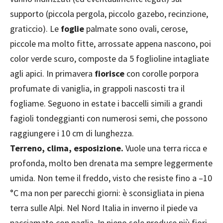
supporto (piccola pergola, piccolo gazebo, recinzione,
graticcio). Le
foglie
palmate sono ovali, cerose,
piccole ma molto fitte, arrossate appena nascono, poi
color verde scuro, composte da 5 foglioline intagliate
agli apici. In primavera
fiorisce
con corolle porpora
profumate di vaniglia, in grappoli nascosti tra il
fogliame. Seguono in estate i baccelli simili a grandi
fagioli tondeggianti con numerosi semi, che possono
raggiungere i 10 cm di lunghezza.
Terreno, clima, esposizione.
Vuole una terra ricca e
profonda, molto ben drenata ma sempre leggermente
umida. Non teme il freddo, visto che resiste fino a –10
°C ma non per parecchi giorni: è sconsigliata in piena
terra sulle Alpi. Nel Nord Italia in inverno il piede va
pacciamato con paglia. In pieno sole produce più fiori,