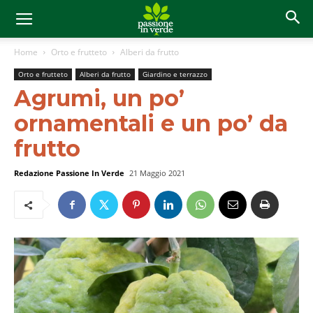
Home
Orto e frutteto
Alberi da frutto
Orto e frutteto
Alberi da frutto
Giardino e terrazzo
Agrumi, un po’
ornamentali e un po’ da
frutto
Redazione Passione In Verde
21 Maggio 2021