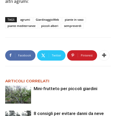
altri agrumi:
TAGS
agrumi
GiardinaggioWeb
piante in vaso
piante mediterranee
piccoli alberi
sempreverdi
Facebook
Twitter
Pinterest
ARTICOLI CORRELATI
Mini-frutteto per piccoli giardini
8 consigli per evitare danni da neve