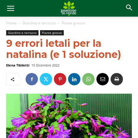
Home
Giardino e terrazzo
Piante grasse
Giardino e terrazzo
Piante grasse
9 errori letali per la
natalina (e 1 soluzione)
Elena Tibiletti
15 Dicembre 2022