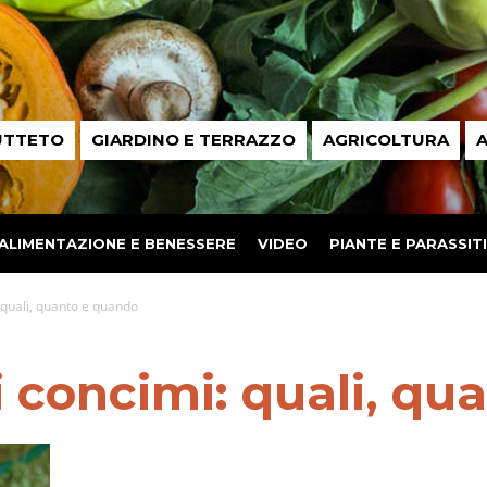
UTTETO
GIARDINO E TERRAZZO
AGRICOLTURA
A
ALIMENTAZIONE E BENESSERE
VIDEO
PIANTE E PARASSITI
: quali, quanto e quando
ui concimi: quali, q