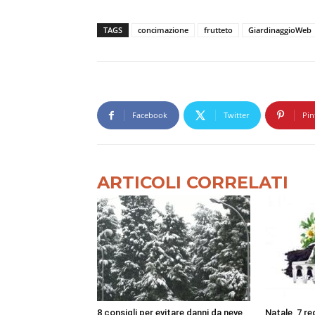
TAGS
concimazione
frutteto
GiardinaggioWeb
Facebook
Twitter
Pin
ARTICOLI CORRELATI
8 consigli per evitare danni da neve
Natale, 7 reg