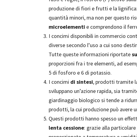
produzione di fiori e frutti e la lignific
quantità minori, ma non per questo r
microelementi
e comprendono il ferro,
I concimi disponibili in commercio con
diverse secondo l’uso a cui sono destin
Tutte queste informazioni riportate
su
proporzioni fra i tre elementi, ad esemp
5 di fosforo e 6 di potassio.
I concimi
di sintesi
, prodotti tramite 
sviluppano un’azione rapida, sia tramite
giardinaggio biologico si tende a ridu
prodotti, la cui produzione può avere 
Questi prodotti hanno spesso un effet
lenta cessione
: grazie alla particolare
proporzionato a temperatura e umidit