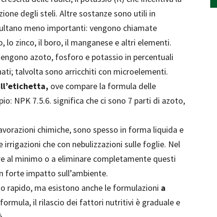
azione degli steli. Altre sostanze sono utili in
isultano meno importanti: vengono chiamate
 lo zinco, il boro, il manganese e altri elementi.
tengono azoto, fosforo e potassio in percentuali
ati; talvolta sono arricchiti con microelementi.
ll’etichetta,
ove compare la formula delle
io: NPK 7.5.6. significa che ci sono 7 parti di azoto,
lavorazioni chimiche, sono spesso in forma liquida e
 irrigazioni che con nebulizzazioni sulle foglie. Nel
rre al minimo o a eliminare completamente questi
un forte impatto sull’ambiente.
to rapido, ma esistono anche le formulazioni
a
 formula, il rilascio dei fattori nutritivi è graduale e
à.