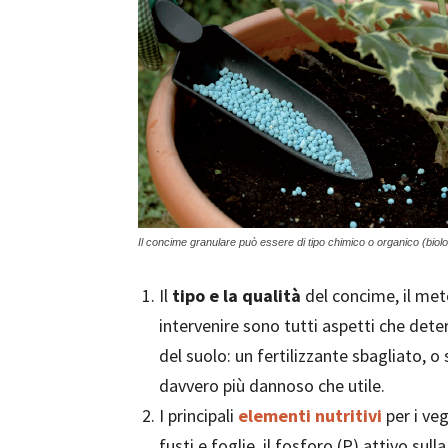
Il concime granulare può essere di tipo chimico o organico (biolo
Il
tipo e la qualità
del concime, il met
intervenire sono tutti aspetti che dete
del suolo: un fertilizzante sbagliato,
davvero più dannoso che utile.
I principali
elementi nutritivi
per i ve
fusti e foglie, il fosforo (P) attivo sulla