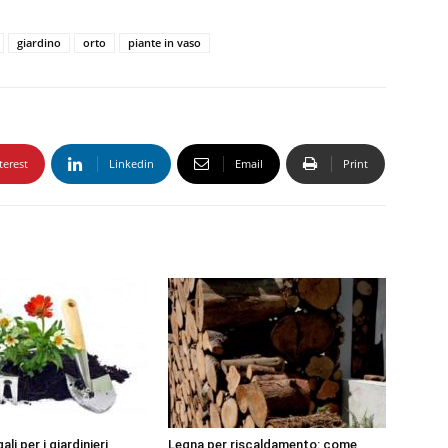
giardino
orto
piante in vaso
terest
Linkedin
Email
Print
ali per i giardinieri
Legna per riscaldamento: come