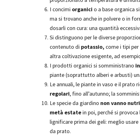
I concimi
organici
o a base organica si
ma si trovano anche in polvere o in for
dosarli con cura: una quantità eccessiv
Si distinguono per le diverse proporzion
contenuto di
potassio,
come i tipi per
altra coltivazione esigente, ad esempio
I prodotti organici si somministrano
i
piante (soprattutto alberi e arbusti) una
Le annuali, le piante in vaso e il prato
regolari
, fino all’autunno; la sommini
Le specie da giardino
non vanno nutri
metà estate
in poi, perché si provoca
lignificare prima dei geli: meglio usar
da prato.