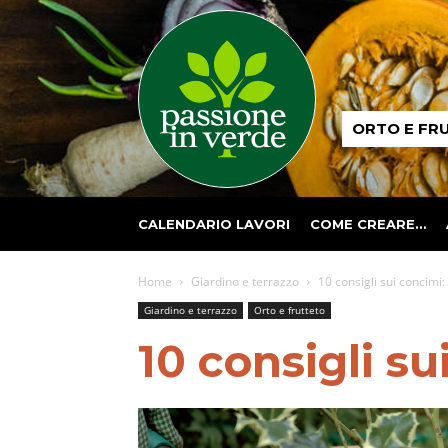
Passione
ORTO E FR
in
verde
CALENDARIO LAVORI
COME CREARE…
Home
Giardino e terrazzo
10 consigli sui concimi
Giardino e terrazzo
Orto e frutteto
10 consigli s