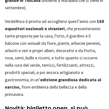
grande in Toscana
(insieme a Murabilia che si tiene in
settembre).
VerdeMura è pronta ad accogliervi quest’anno con
160
espositori nazionali e stranieri
, che presenteranno
tante proposte per la casa, l’orto, il giardino e il
balcone con annuali da fiore, piante, erbacee perenni,
arbusti e veri e propri alberi, decorativi e da frutta,
rose, semi, bulbi e rizomi, e tutto quanto ci occorre
nella cura del verde, terricci, fertilizzanti, attrezzi,
prodotti speciali, e poi ancora artigianato e
gastronomia, in un’
edizione grandiosa dedicata al
narciso,
fiore emblema della bellezza e della
primavera.
Novità: biglietto open, si può