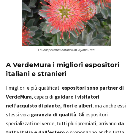
Leucospermum cordifolium 'Ayoba Red'
A VerdeMura i migliori espositori
italiani e stranieri
I migliori e più qualificati
espositori sono partner di
VerdeMura
, capaci di
guidare i visitatori
nell’acquisto di piante, fiori e alberi
, ma anche essi
stessi vera
garanzia di qualità
. Gli espositori
specializzati nel verde, tutti pluripremiati, arrivano
da
tutta Italia e dall’estero
e propongono anche tutta