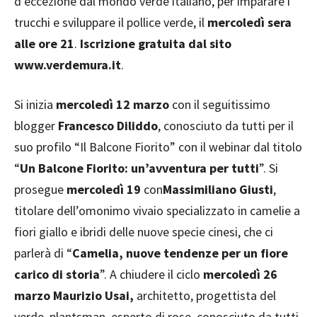
d’eccezione dal mondo verde italiano, per imparare i
trucchi e sviluppare il pollice verde, il
mercoledì sera
alle ore 21
.
Iscrizione gratuita dal sito
www.verdemura.it
.
Si inizia
mercoledì 12 marzo
con il seguitissimo
blogger
Francesco Diliddo
, conosciuto da tutti per il
suo profilo “Il Balcone Fiorito” con il webinar dal titolo
“
Un Balcone Fiorito: un’avventura per tutti
”. Si
prosegue
mercoledì 19
con
Massimiliano Giusti
,
titolare dell’omonimo vivaio specializzato in camelie a
fiori giallo e ibridi delle nuove specie cinesi, che ci
parlerà di “
Camelia, nuove tendenze per un fiore
carico di storia
”. A chiudere il ciclo
mercoledì 26
marzo Maurizio Usai,
architetto, progettista del
verde, plantsman, esperto di rose, conosciuto da tutti