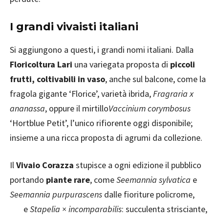
I grandi vivaisti italiani
Si aggiungono a questi, i grandi nomi italiani. Dalla
Floricoltura Lari
una variegata proposta di
piccoli
frutti, coltivabili in vaso
, anche sul balcone, come la
fragola gigante ‘Florice’, varietà ibrida,
Fragraria x
ananassa
, oppure il mirtillo
Vaccinium corymbosus
‘Hortblue Petit’, l’unico rifiorente oggi disponibile;
insieme a una ricca proposta di agrumi da collezione.
Il
Vivaio Corazza
stupisce a ogni edizione il pubblico
portando
piante rare
, come
Seemannia sylvatica
e
Seemannia purpurascens
dalle fioriture policrome,
e
Stapelia × incomparabilis
: succulenta strisciante,