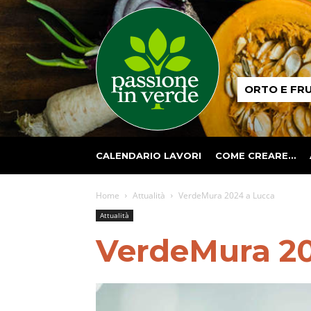
Passione
ORTO E FR
in
verde
CALENDARIO LAVORI
COME CREARE…
Home
Attualità
VerdeMura 2024 a Lucca
Attualità
VerdeMura 20