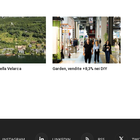
della Velarca
Garden, vendite +8,3% nei DIY
INSTAGRAM
LINKEDIN
RSS
TWI