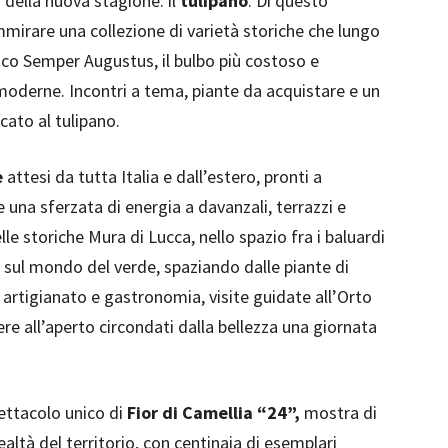
della nuova stagione: il
tulipano
. Di questo
ammirare una collezione di varietà storiche che lungo
tico Semper Augustus, il bulbo più costoso e
ù moderne. Incontri a tema, piante da acquistare e un
icato al tulipano.
e
attesi da tutta Italia e dall’estero, pronti a
 una sferzata di energia a davanzali, terrazzi e
elle storiche Mura di Lucca, nello spazio fra i baluardi
i sul mondo del verde, spaziando dalle piante di
, artigianato e gastronomia, visite guidate all’Orto
ere all’aperto circondati dalla bellezza una giornata
ettacolo unico di
Fior di Camellia “24”,
mostra di
ealtà del territorio, con centinaia di esemplari