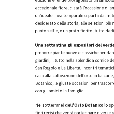
edizione e rende protagonista un simbolo 
eccezionale fiore, ci sarà l’occasione di 
un’ideale linea temporale ci porta dal mi
desiderato della storia, alle selezioni pi
punto selfie, e un prato fiorito, tutto ded
Una settantina gli espositori del verd
proporre piante nuove e classiche per dare
giardini, il tutto nella splendida cornice d
San Regolo e La Libertà. Incontri tematic
casa alla coltivazione dell’orto in balcone
Botanico, le giuste occasioni per trascorr
con gli amici o la famiglia.
Nei sotterranei
dell’Orto Botanico
lo sp
fiori recisi che vedrà partecipare diverse r