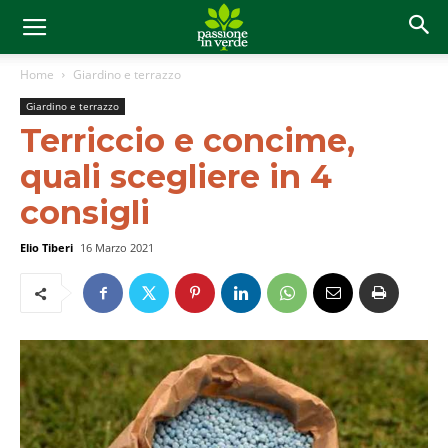
Home
Giardino e terrazzo
Giardino e terrazzo
Terriccio e concime,
quali scegliere in 4
consigli
Elio Tiberi
16 Marzo 2021