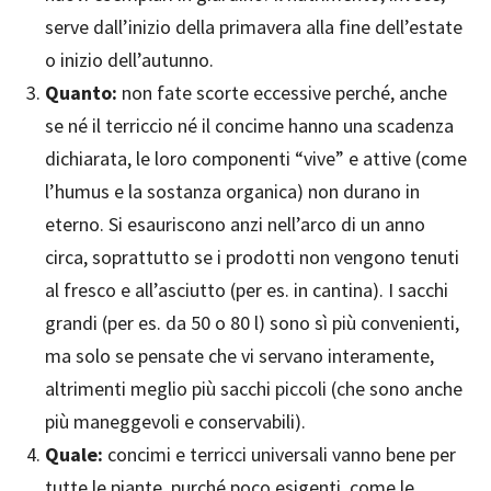
serve dall’inizio della primavera alla fine dell’estate
o inizio dell’autunno.
Quanto:
non fate scorte eccessive perché, anche
se né il terriccio né il concime hanno una scadenza
dichiarata, le loro componenti “vive” e attive (come
l’humus e la sostanza organica) non durano in
eterno. Si esauriscono anzi nell’arco di un anno
circa, soprattutto se i prodotti non vengono tenuti
al fresco e all’asciutto (per es. in cantina). I sacchi
grandi (per es. da 50 o 80 l) sono sì più convenienti,
ma solo se pensate che vi servano interamente,
altrimenti meglio più sacchi piccoli (che sono anche
più maneggevoli e conservabili).
Quale:
concimi e terricci universali vanno bene per
tutte le piante, purché poco esigenti, come le