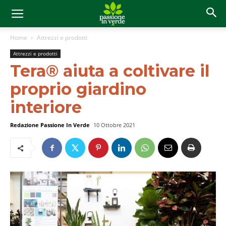
Home
Attrezzi e prodotti
Attrezzi e prodotti
Tera® aiuta a coltivare il
proprio giardino
interiore
Redazione Passione In Verde
10 Ottobre 2021