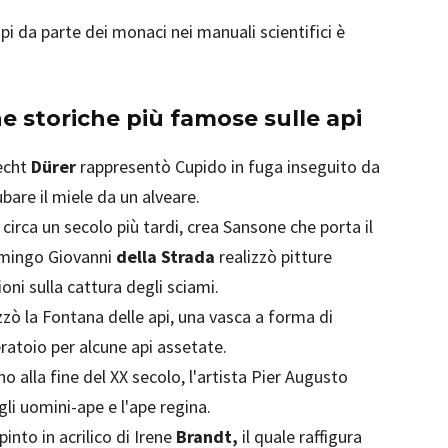
pi da parte dei monaci nei manuali scientifici è
e storiche più famose sulle api
recht
Dürer
rappresentò Cupido in fuga inseguito da
bare il miele da un alveare.
circa un secolo più tardi, crea Sansone che porta il
ammingo Giovanni
della Strada
realizzò pitture
ioni sulla cattura degli sciami.
zzò la Fontana delle api, una vasca a forma di
ratoio per alcune api assetate.
no alla fine del XX secolo, l'artista Pier Augusto
li uomini-ape e l'ape regina.
into in acrilico di Irene
Brandt,
il quale raffigura