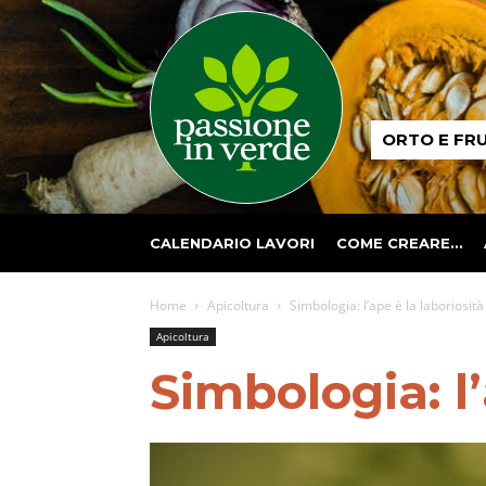
Passione
ORTO E FR
in
verde
CALENDARIO LAVORI
COME CREARE…
Home
Apicoltura
Simbologia: l’ape è la laboriosità
Apicoltura
Simbologia: l’