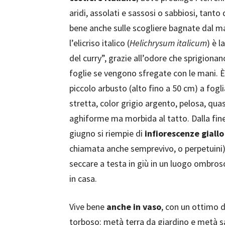
aridi, assolati e sassosi o sabbiosi, tanto 
bene anche sulle scogliere bagnate dal m
l’elicriso italico (
Helichrysum italicum
) è l
del curry”, grazie all’odore che sprigionan
foglie se vengono sfregate con le mani. È
piccolo arbusto (alto fino a 50 cm) a fogli
stretta, color grigio argento, pelosa, quas
aghiforme ma morbida al tatto. Dalla fine
giugno si riempie di
infiorescenze giall
chiamata anche semprevivo, o perpetuini):
seccare a testa in giù in un luogo ombros
in casa.
Vive bene
anche in vaso
, con un ottimo d
torboso: metà terra da giardino e metà sa