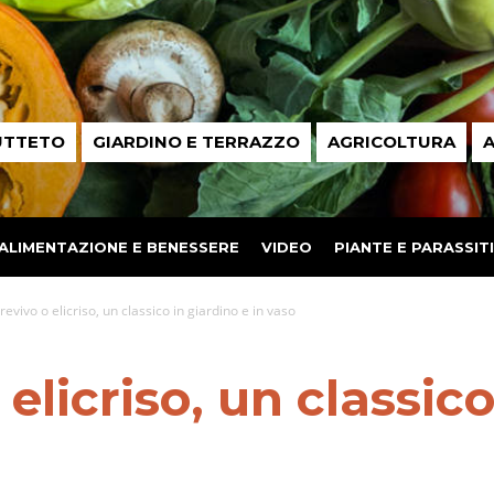
UTTETO
GIARDINO E TERRAZZO
AGRICOLTURA
A
ALIMENTAZIONE E BENESSERE
VIDEO
PIANTE E PARASSITI
evivo o elicriso, un classico in giardino e in vaso
licriso, un classico