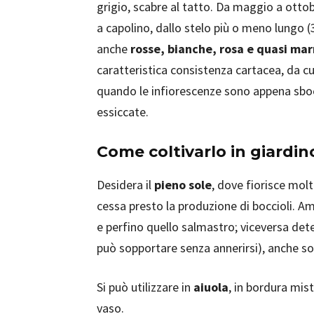
grigio, scabre al tatto. Da maggio a ot
a capolino, dallo stelo più o meno lungo 
anche
rosse, bianche, rosa e quasi mar
caratteristica consistenza cartacea, da cui
quando le infiorescenze sono appena sbo
essiccate.
Come coltivarlo in giardin
Desidera il
pieno sole
, dove fiorisce mol
cessa presto la produzione di boccioli. Am
e perfino quello salmastro; viceversa det
può sopportare senza annerirsi), anche sot
Si può utilizzare in
aiuola
, in bordura mis
vaso.