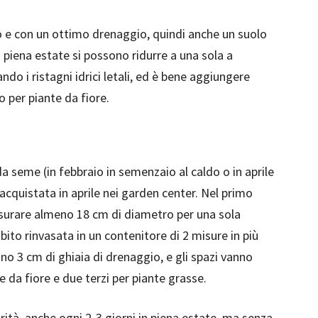
 e con un ottimo drenaggio, quindi anche un suolo
n piena estate si possono ridurre a una sola a
ndo i ristagni idrici letali, ed è bene aggiungere
o per piante da fiore.
 da seme (in febbraio in semenzaio al caldo o in aprile
 acquistata in aprile nei garden center. Nel primo
misurare almeno 18 cm di diametro per una sola
ito rinvasata in un contenitore di 2 misure in più
ono 3 cm di ghiaia di drenaggio, e gli spazi vanno
te da fiore e due terzi per piante grasse.
rità, anche ogni 2-3 giorni in piena estate, ma senza