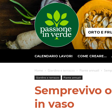
Passione
ORTO E FR
in
verde
CALENDARIO LAVORI
COME CREARE…
Home
Giardino e terrazzo
Piante annuali
Sempr
Giardino e terrazzo
Piante annuali
Semprevivo o e
in vaso