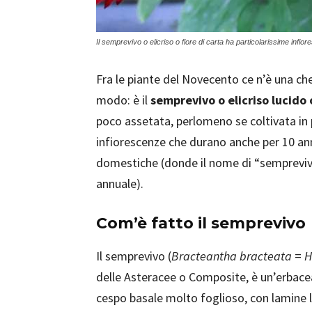
Il semprevivo o elicriso o fiore di carta ha particolarissime infio
Fra le piante del Novecento ce n’è una c
modo: è il
semprevivo o elicriso lucido 
poco assetata, perlomeno se coltivata in p
infiorescenze che durano anche per 10 anni
domestiche (donde il nome di “semprevivo”,
annuale).
Com’è fatto il semprevivo
Il semprevivo (
Bracteantha bracteata
=
H
delle Asteracee o Composite, è un’erbacea
cespo basale molto foglioso, con lamine l