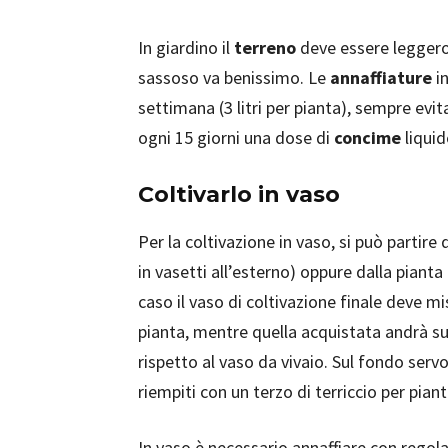
In giardino il
terreno
deve essere leggero
sassoso va benissimo. Le
annaffiature
i
settimana (3 litri per pianta), sempre evita
ogni 15 giorni una dose di
concime
liquid
Coltivarlo in vaso
Per la coltivazione in vaso, si può partire
in vasetti all’esterno) oppure dalla pianta
caso il vaso di coltivazione finale deve 
pianta, mentre quella acquistata andrà sub
rispetto al vaso da vivaio. Sul fondo serv
riempiti con un terzo di terriccio per pian
In vaso è necessario annaffiare con regola