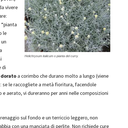
da vivere
are:
a “pianta
o le
 un
a
Helichrysum italicum o pianta del curry.
i
 di
o dorato
a corimbo che durano molto a lungo (viene
 se le raccogliete a metà fioritura, facendole
o e aerato, vi dureranno per anni nelle composizioni
renaggio sul fondo e un terriccio leggero, non
bbia con una manciata di perlite. Non richiede cure