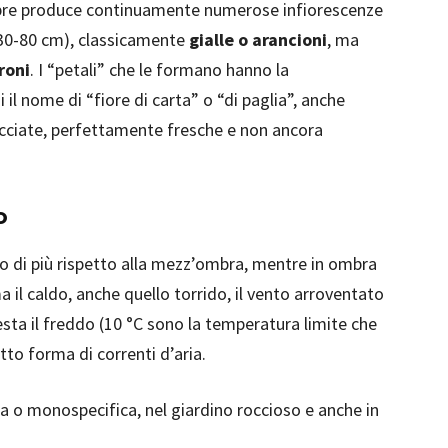
tobre produce continuamente numerose infiorescenze
(30-80 cm), classicamente
gialle o arancioni
, ma
roni
. I “petali” che le formano hanno la
 il nome di “fiore di carta” o “di paglia”, anche
cciate, perfettamente fresche e non ancora
o
to di più rispetto alla mezz’ombra, mentre in ombra
a il caldo, anche quello torrido, il vento arroventato
esta il freddo (10 °C sono la temperatura limite che
to forma di correnti d’aria.
ta o monospecifica, nel giardino roccioso e anche in