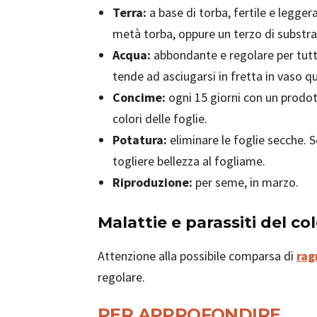
Terra:
a base di torba, fertile e legger
metà torba, oppure un terzo di substrat
Acqua:
abbondante e regolare per tutta
tende ad asciugarsi in fretta in vaso qu
Concime:
ogni 15 giorni con un prodott
colori delle foglie.
Potatura:
eliminare le foglie secche. 
togliere bellezza al fogliame.
Riproduzione:
per seme, in marzo.
Malattie e parassiti del co
Attenzione alla possibile comparsa di
rag
regolare.
PER APPROFONDIRE