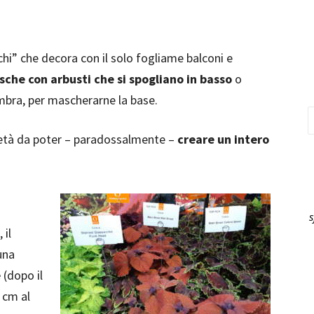
hi” che decora con il solo fogliame balconi e
che con arbusti che si spogliano in basso
o
mbra, per mascherarne la base.
ietà da poter – paradossalmente –
creare un intero
s
 il
una
e
(dopo il
 cm al