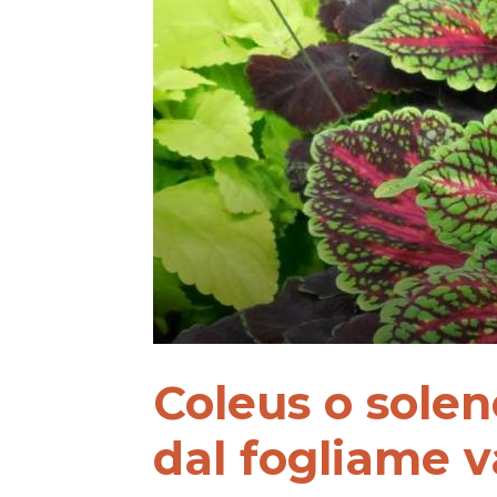
Coleus o sole
dal fogliame v