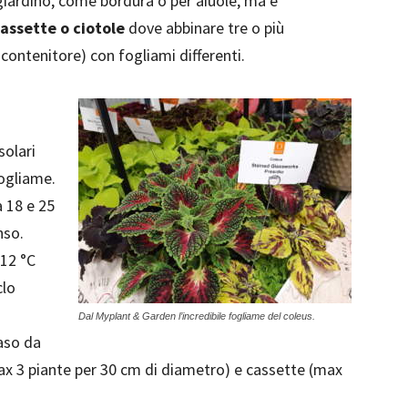
in giardino, come bordura o per aiuole, ma è
cassette o ciotole
dove abbinare tre o più
contenitore) con fogliami differenti.
solari
fogliame.
a 18 e 25
nso.
 12 °C
clo
Dal Myplant & Garden l’incredibile fogliame del coleus.
vaso da
ax 3 piante per 30 cm di diametro) e cassette (max