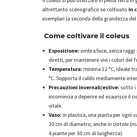
Il coleus si può utilizzare in piena terra 
altrettanto scenografico se coltivato
in 
esemplari (a seconda della grandezza del 
Come coltivare il coleus
Esposizione:
ombra/luce, senza raggi 
diretti, per mantenere vivi i colori del 
Temperatura:
minima 12 °C, ideale tr
°C. Sopporta il caldo mediamente inte
Precauzioni invernali/estive:
sotto i
incomincia a deperire ed esaurisce il ci
vitale.
Vaso:
in plastica, una pianta per ogni 
20 cm di diametro; anche in ciotole (m
4 piante per 30 cm di lunghezza).