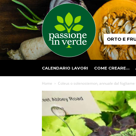
Passione
ORTO E FR
in
verde
CALENDARIO LAVORI
COME CREARE…
Home
Coleus o solenostemon, annuale dal fogliame 