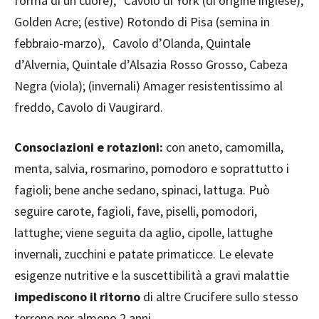
forma di un cuore), Cavolo di York (di origine inglese),
Golden Acre; (estive) Rotondo di Pisa (semina in
febbraio-marzo), Cavolo d’Olanda, Quintale
d’Alvernia, Quintale d’Alsazia Rosso Grosso, Cabeza
Negra (viola); (invernali) Amager resistentissimo al
freddo, Cavolo di Vaugirard.
Consociazioni e rotazioni:
con aneto, camomilla,
menta, salvia, rosmarino, pomodoro e soprattutto i
fagioli; bene anche sedano, spinaci, lattuga. Può
seguire carote, fagioli, fave, piselli, pomodori,
lattughe; viene seguita da aglio, cipolle, lattughe
invernali, zucchini e patate primaticce. Le elevate
esigenze nutritive e la suscettibilità a gravi malattie
impediscono il ritorno
di altre Crucifere sullo stesso
terreno per almeno 2 anni.