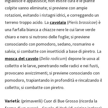
ingiallisce e appassisce; non esiste cura e le piante
colpite vanno eliminate; si previene con ampie
rotazioni, evitando i ristagni idrici, e correggendo un
terreno troppo acido. La
cavolaia
(
Pieris brassicae
) è
una farfalla bianca a chiazze nere le cui larve verde
chiaro e nero si nutrono delle foglie; si previene
consociando con pomodoro, sedano, rosmarino e
salvia; si combatte con insetticidi a base di piretro. La
mosca del cavolo
(
Delia radicum
) depone le uova al
colletto e le larve, penetrando nelle radici e nei fusti,
provocano avvizzimenti; si previene consociando con
pomodoro, trapiantando in profondità e rincalzando il
colletto; si combatte con piretro.
Varietà:
(primaverili) Cuor di Bue Grosso (ricorda la