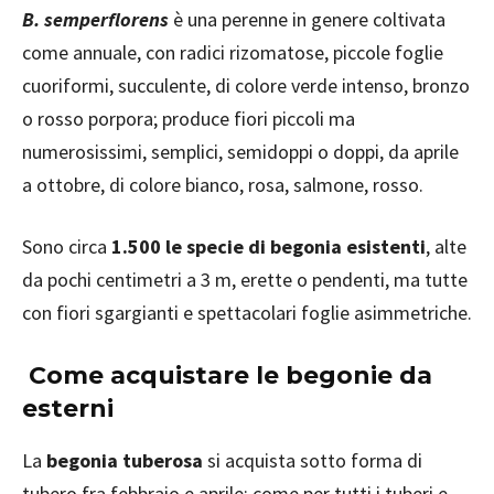
B. semperflorens
è una perenne in genere coltivata
come annuale, con radici rizomatose, piccole foglie
cuoriformi, succulente, di colore verde intenso, bronzo
o rosso porpora; produce fiori piccoli ma
numerosissimi, semplici, semidoppi o doppi, da aprile
a ottobre, di colore bianco, rosa, salmone, rosso.
Sono circa
1.500 le specie di begonia esistenti
, alte
da pochi centimetri a 3 m, erette o pendenti, ma tutte
con fiori sgargianti e spettacolari foglie asimmetriche.
Come acquistare le begonie da
esterni
La
begonia tuberosa
si acquista sotto forma di
tubero fra febbraio e aprile: come per tutti i tuberi e