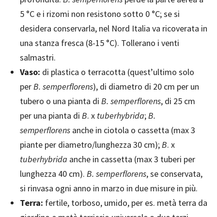
5 °C e i rizomi non resistono sotto 0 °C; se si
desidera conservarla, nel Nord Italia va ricoverata in
una stanza fresca (8-15 °C). Tollerano i venti
salmastri.
Vaso:
di plastica o terracotta (quest’ultimo solo
per
B. semperflorens
), di diametro di 20 cm per un
tubero o una pianta di
B. semperflorens
, di 25 cm
per una pianta di
B
. x
tuberhybrida
;
B.
semperflorens
anche in ciotola o cassetta (max 3
piante per diametro/lunghezza 30 cm);
B
. x
tuberhybrida
anche in cassetta (max 3 tuberi per
lunghezza 40 cm).
B. semperflorens
, se conservata,
si rinvasa ogni anno in marzo in due misure in più.
Terra:
fertile, torboso, umido, per es. metà terra da