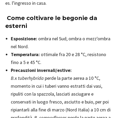
es. l’ingresso in casa.
Come coltivare le begonie da
esterni
Esposizione:
ombra nel Sud; ombra o mezz'ombra
nel Nord.
Temperatura:
ottimale fra 20 e 28 °C, resistono
fino a 5 e 45 °C.
Precauzioni invernali/estive:
B.
x
tuberhybrida
perde la parte aerea a 10 °C,
momento in cui i tuberi vanno estratti dai vasi,
ripuliti con la spazzola, lasciati asciugare e
conservati in luogo fresco, asciutto e buio, per poi
ripiantarli alla fine di marzo (Nord Italia) a 10 cm di
profondità.
B. semperflorens
perde la parte aerea a