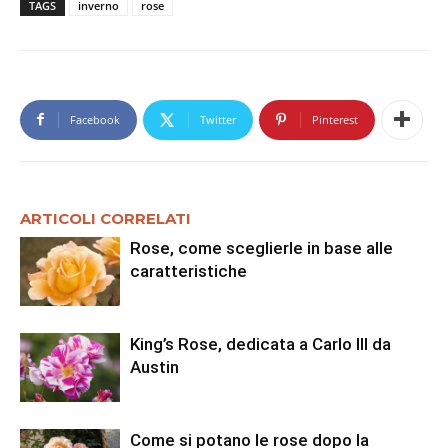
TAGS
inverno
rose
Facebook
Twitter
Pinterest
ARTICOLI CORRELATI
Rose, come sceglierle in base alle
caratteristiche
King’s Rose, dedicata a Carlo III da
Austin
Come si potano le rose dopo la