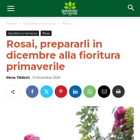
Home
Giardino e terrazzo
Rose
Giardino e terrazzo
Rose
Rosai, prepararli in
dicembre alla fioritura
primaverile
Elena Tibiletti
14 Dicembre 2020