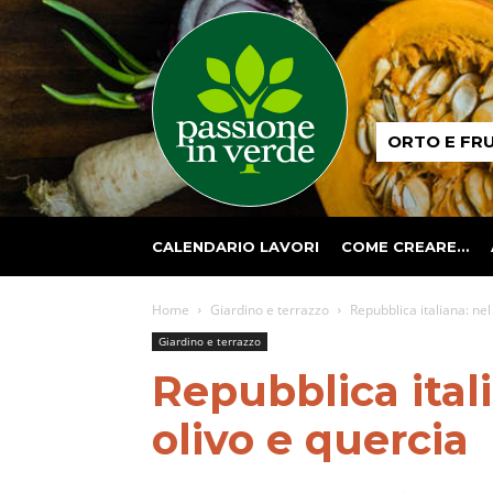
Passione
ORTO E FR
in
verde
CALENDARIO LAVORI
COME CREARE…
Home
Giardino e terrazzo
Repubblica italiana: nel
Giardino e terrazzo
Repubblica ital
olivo e quercia