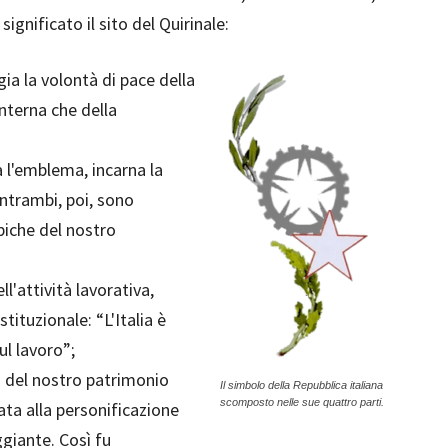
significato il sito del Quirinale:
gia la volontà di pace della
interna che della
a l'emblema, incarna la
Entrambi, poi, sono
ipiche del nostro
ll'attività lavorativa,
tituzionale: “L'Italia è
l lavoro”;
i del nostro patrimonio
Il simbolo della Repubblica italiana
scomposto nelle sue quattro parti.
ta alla personificazione
ggiante. Così fu