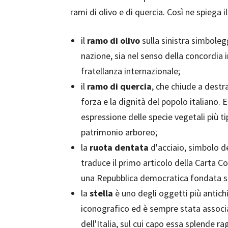
rami di olivo e di quercia. Così ne spiega il 
il
ramo di olivo
sulla sinistra simboleg
nazione, sia nel senso della concordia 
fratellanza internazionale;
il
ramo di quercia
, che chiude a destr
forza e la dignità del popolo italiano. 
espressione delle specie vegetali più t
patrimonio arboreo;
la
ruota dentata
d'acciaio, simbolo de
traduce il primo articolo della Carta Cos
una Repubblica democratica fondata su
la
stella
è uno degli oggetti più antich
iconografico ed è sempre stata associa
dell'Italia, sul cui capo essa splende ra