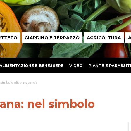
UTTETO
GIARDINO E TERRAZZO
AGRICOLTURA
A
ALIMENTAZIONE E BENESSERE
VIDEO
PIANTE E PARASSITI
 simbolo olivo e quercia
iana: nel simbolo