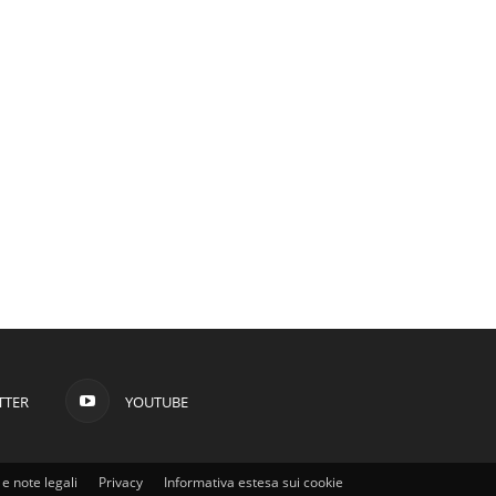
TTER
YOUTUBE
e note legali
Privacy
Informativa estesa sui cookie