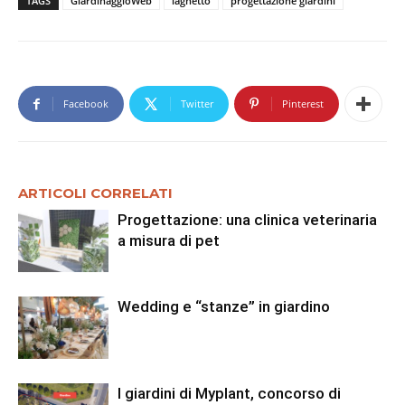
TAGS
GiardinaggioWeb
laghetto
progettazione giardini
Facebook
Twitter
Pinterest
ARTICOLI CORRELATI
Progettazione: una clinica veterinaria
a misura di pet
Wedding e “stanze” in giardino
I giardini di Myplant, concorso di