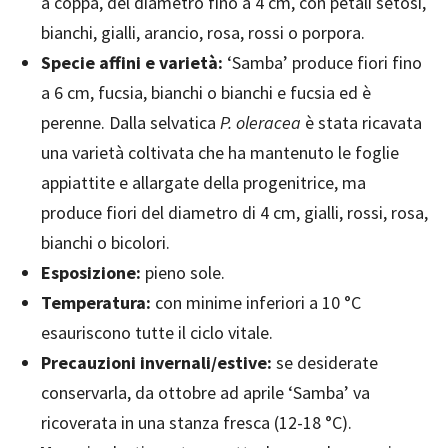
a coppa, del diametro fino a 4 cm, con petali setosi,
bianchi, gialli, arancio, rosa, rossi o porpora.
Specie affini e varietà:
‘Samba’ produce fiori fino
a 6 cm, fucsia, bianchi o bianchi e fucsia ed è
perenne. Dalla selvatica
P. oleracea
è stata ricavata
una varietà coltivata che ha mantenuto le foglie
appiattite e allargate della progenitrice, ma
produce fiori del diametro di 4 cm, gialli, rossi, rosa,
bianchi o bicolori.
Esposizione:
pieno sole.
Temperatura:
con minime inferiori a 10 °C
esauriscono tutte il ciclo vitale.
Precauzioni invernali/estive:
se desiderate
conservarla, da ottobre ad aprile ‘Samba’ va
ricoverata in una stanza fresca (12-18 °C).