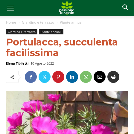
Home
Giardino e terrazzo
Piante annuali
Giardino e terrazzo
Piante annuali
Portulacca, succulenta
facilissima
Elena Tibiletti
10 Agosto 2022