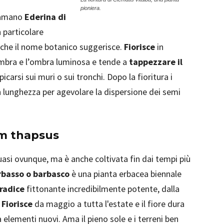
pioniera.
hiamano
Ederina di
 particolare
anche il nome botanico suggerisce.
Fiorisce
in
ombra e l’ombra luminosa e tende a
tappezzare il
carsi sui muri o sui tronchi. Dopo la fioritura i
 lunghezza per agevolare la dispersione dei semi
um thapsus
uasi ovunque, ma è anche coltivata fin dai tempi più
rbasso o barbasco
è una pianta erbacea biennale
radice
fittonante incredibilmente potente, dalla
.
Fiorisce
da maggio a tutta l'estate e il fiore dura
elementi nuovi. Ama il pieno sole e i terreni ben