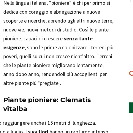
Nella lingua italiana, “pioniere” è chi per primo si
dedica con coraggio e abnegazione a nuove
scoperte e ricerche, aprendo agli altri nuove terre,
nuove vie, nuovi metodi di studio. Così le piante
pioniere, capaci di crescere
senza tante
esigenze
, sono le prime a colonizzare i terreni più
poveri, quelli su cui non cresce nient'altro. Terreni
che le piante pioniere migliorano lentamente,
anno dopo anno, rendendoli più accoglienti per
altre piante più "pregiate".
Piante pioniere: Clematis
vitalba
 raggiungere anche i 15 metri di lunghezza.
o a luglio. I suoi
fiori
hanno un profumo intenso