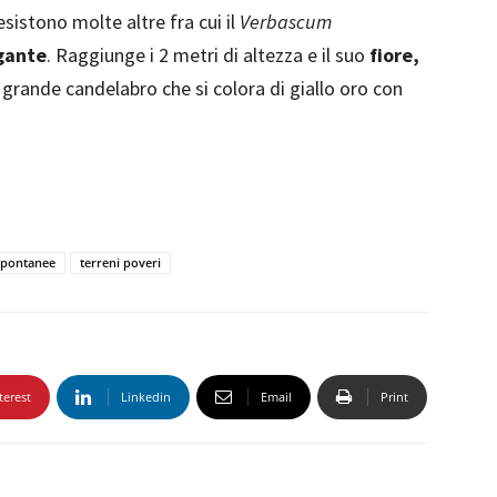
esistono molte altre fra cui il
Verbascum
gante
. Raggiunge i 2 metri di altezza e il suo
fiore,
grande candelabro che si colora di giallo oro con
spontanee
terreni poveri
terest
Linkedin
Email
Print