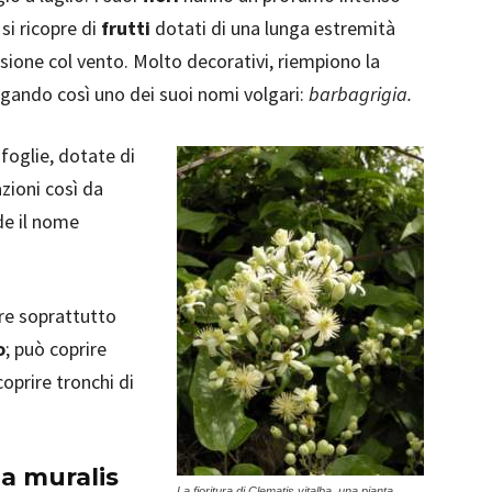
si ricopre di
frutti
dotati di una lunga estremità
sione col vento. Molto decorativi, riempiono la
egando così uno dei suoi nomi volgari:
barbagrigia.
foglie, dotate di
azioni così da
de il nome
re soprattutto
o
; può coprire
oprire tronchi di
ia muralis
La fioritura di Clematis vitalba, una pianta