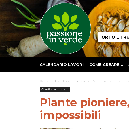
Passione
ORTO E FR
in
verde
CALENDARIO LAVORI
COME CREARE…
Home
Giardino e terrazzo
Piante pioniere, per i l
Giardino e terrazzo
Piante pioniere,
impossibili