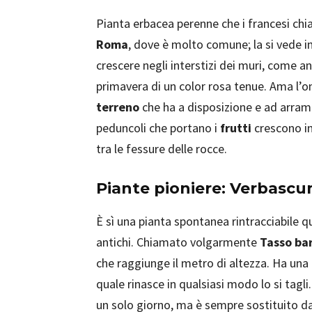
Pianta erbacea perenne che i francesi c
Roma
, dove è molto comune; la si vede in
crescere negli interstizi dei muri, come 
primavera di un color rosa tenue. Ama l’
terreno
che ha a disposizione e ad arrampi
peduncoli che portano i
frutti
crescono in
tra le fessure delle rocce.
Piante pioniere: Verbasc
È sì una pianta spontanea rintracciabile q
antichi. Chiamato volgarmente
Tasso ba
che raggiunge il metro di altezza. Ha una
quale rinasce in qualsiasi modo lo si tagli
un solo giorno, ma è sempre sostituito da 