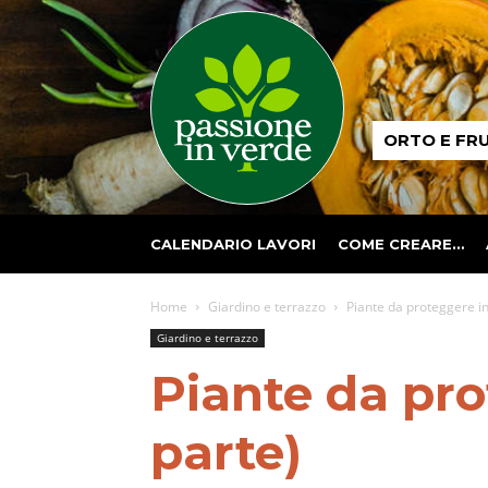
Passione
ORTO E FR
in
verde
CALENDARIO LAVORI
COME CREARE…
Home
Giardino e terrazzo
Piante da proteggere in 
Giardino e terrazzo
Piante da pro
parte)