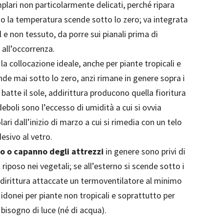
lari non particolarmente delicati, perché ripara
o la temperatura scende sotto lo zero; va integrata
l e non tessuto, da porre sui pianali prima di
 all’occorrenza.
a collocazione ideale, anche per piante tropicali e
de mai sotto lo zero, anzi rimane in genere sopra i
i batte il sole, addirittura producono quella fioritura
eboli sono l’eccesso di umidità a cui si ovvia
ari dall’inizio di marzo a cui si rimedia con un telo
sivo al vetro.
no o capanno degli attrezzi
in genere sono privi di
riposo nei vegetali; se all’esterno si scende sotto i
ddirittura attaccate un termoventilatore al minimo
idonei per piante non tropicali e soprattutto per
bisogno di luce (né di acqua).