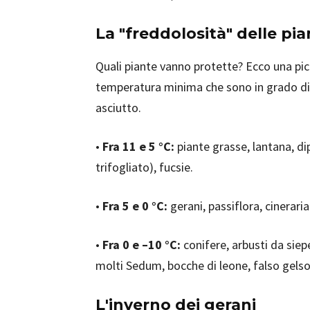
La "
freddolosità" delle pi
Quali piante vanno protette? Ecco una picc
temperatura minima che sono in grado di 
asciutto.
•
Fra 11 e 5 °C:
piante grasse, lantana, di
trifogliato), fucsie.
•
Fra 5 e 0 °C:
gerani, passiflora, cinerar
•
Fra 0 e –10 °C:
conifere, arbusti da siep
molti Sedum, bocche di leone, falso gelsom
L'inverno dei gerani