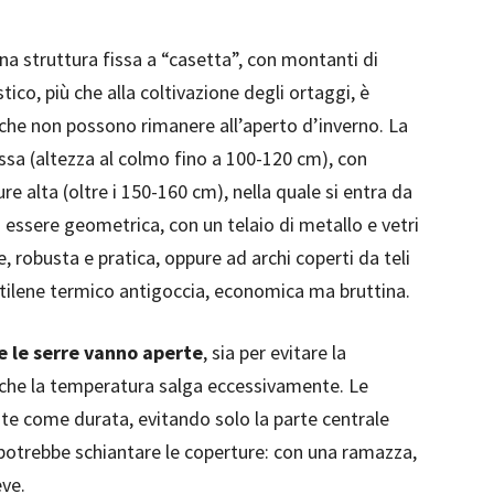
una struttura fissa a “casetta”, con montanti di
tico, più che alla coltivazione degli ortaggi, è
 che non possono rimanere all’aperto d’inverno. La
ssa (altezza al colmo fino a 100-120 cm), con
re alta (oltre i 150-160 cm), nella quale si entra da
ò essere geometrica, con un telaio di metallo e vetri
e, robusta e pratica, oppure ad archi coperti da teli
ietilene termico antigoccia, economica ma bruttina.
te le serre vanno aperte
, sia per evitare la
 che la temperatura salga eccessivamente. Le
 come durata, evitando solo la parte centrale
re potrebbe schiantare le coperture: con una ramazza,
eve.