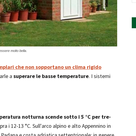
 essere molto bella.
plari che non sopportano un clima rigido
arle a
superare le basse temperature
. I sistemi
eratura notturna scende sotto i 5 °C per tre-
ra i 12-13 °C. Sull'arco alpino e alto Appennino in
 Padana e costa adriatica settentrionale: in genere