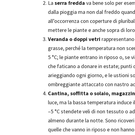
La
serra fredda
va bene solo per esemp
dalla pioggia ma non dal freddo quand
all’occorrenza con coperture di pluribal
mettere le piante e anche sopra di loro
Veranda o doppi vetri
rappresentano l
grasse, perché la temperatura non scen
5 °C; le piante entrano in riposo o, se v
che faticano a donare in estate; punti d
arieggiando ogni giorno, e le ustioni sol
ombreggiante attaccato con nastro ade
Cantina, soffitta o solaio, magazzi
luce, ma la bassa temperatura induce il 
–5 °C stendete veli di non tessuto o a
almeno durante la notte. Sono ricoveri 
quelle che vanno in riposo e non hanno 