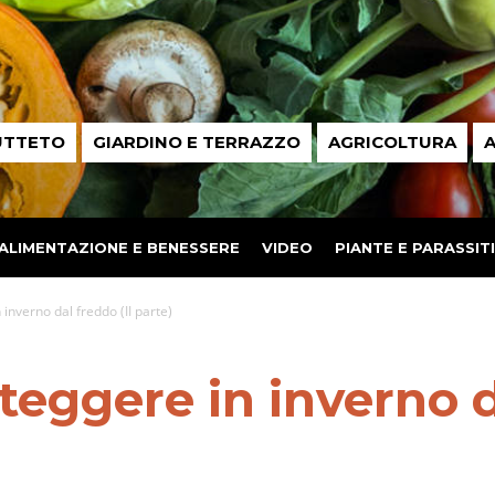
UTTETO
GIARDINO E TERRAZZO
AGRICOLTURA
A
ALIMENTAZIONE E BENESSERE
VIDEO
PIANTE E PARASSITI
inverno dal freddo (II parte)
teggere in inverno d