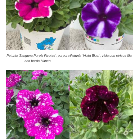
Petunia ‘Sanguna Purple Picotee’, porpora
Petunia ‘Violet Blust’, viola con strisce lilla.
con bordo bianco.