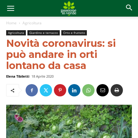
Home
Agricoltura
Agricoltura
Giardino e terrazzo
Orto e frutteto
Novità coronavirus: si
può andare in orti
lontano da casa
Elena Tibiletti
18 Aprile 2020