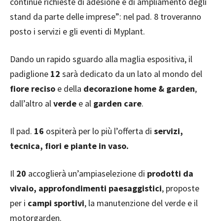
continue richieste di adesione e di ampliamento degli
stand da parte delle imprese”: nel pad. 8 troveranno
posto i servizi e gli eventi di Myplant.
Dando un rapido sguardo alla maglia espositiva, il
padiglione
12
sarà dedicato da un lato al mondo del
fiore reciso
e della
decorazione home & garden
,
dall’altro al
verde
e al
garden care
.
Il pad.
16
ospiterà per lo più l’offerta di
servizi,
tecnica, fiori e piante in vaso.
Il
20
accoglierà un’ampiaselezione di
prodotti da
vivaio, approfondimenti paesaggistici
, proposte
per i
campi sportivi
, la manutenzione del verde e il
motorgarden.