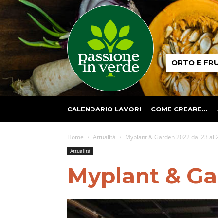
Passione
ORTO E FR
in
verde
CALENDARIO LAVORI
COME CREARE…
Home
Attualità
Myplant & Garden 2022 dal 23 al 
Attualità
Myplant & Gar