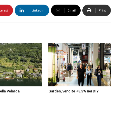
terest
Linkedin
Email
Print
della Velarca
Garden, vendite +8,3% nei DIY