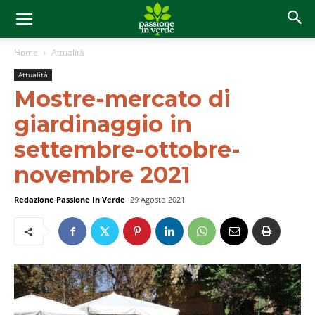
Home
Attualità
Attualità
Mostre-mercato di
giardinaggio in
settembre-ottobre-
novembre 2021
Redazione Passione In Verde
29 Agosto 2021