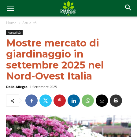
Home
Attualità
Attualità
Mostre mercato di
giardinaggio in
settembre 2025 nel
Nord-Ovest Italia
Dalia Allegro
1 Settembre 2025