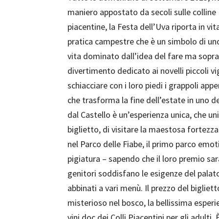
maniero appostato da secoli sulle colline
piacentine, la Festa dell’Uva riporta in vit
pratica campestre che è un simbolo di uno 
vita dominato dall’idea del fare ma sopr
divertimento dedicato ai novelli piccoli vi
schiacciare con i loro piedi i grappoli ap
che trasforma la fine dell’estate in uno de
dal Castello è un’esperienza unica, che uni
biglietto, di visitare la maestosa fortezz
nel Parco delle Fiabe, il primo parco emoti
pigiatura – sapendo che il loro premio sarà
genitori soddisfano le esigenze del palato 
abbinati a vari menù. Il prezzo del bigliet
misterioso nel bosco, la bellissima esperie
vini doc dei Colli Piacentini per gli adulti