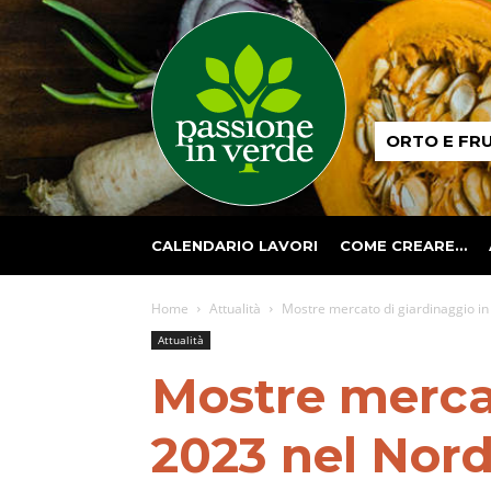
Passione
ORTO E FR
in
verde
CALENDARIO LAVORI
COME CREARE…
Home
Attualità
Mostre mercato di giardinaggio in
Attualità
Mostre mercat
2023 nel Nord-