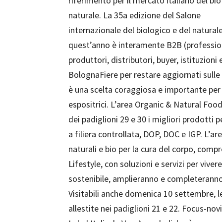
riferimento per il mercato italiano del bio
naturale. La 35a edizione del Salone
internazionale del biologico e del natural
quest’anno è interamente B2B (professio
produttori, distributori, buyer, istituzio
BolognaFiere per restare aggiornati sulle
è una scelta coraggiosa e importante per 
espositrici. L’area Organic & Natural Food,
dei padiglioni 29 e 30 i migliori prodotti 
a filiera controllata, DOP, DOC e IGP. L’ar
naturali e bio per la cura del corpo, compre
Lifestyle, con soluzioni e servizi per vive
sostenibile, amplieranno e completeranno
Visitabili anche domenica 10 settembre, l
allestite nei padiglioni 21 e 22. Focus-nov