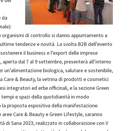
 e del
e da
nale):
ni e organismi di controllo si danno appuntamento a
 ultime tendenze e novità. La svolta B2B dell’evento
sostenere il business e l’export delle imprese
 aperta dal 7 al 9 settembre, presenterà all’interno
per un’alimentazione biologica, salutare e sostenibile,
ea Care & Beauty, la vetrina di prodotti e cosmetici
si integratori ed erbe officinali, e la sezione Green
re tempi e spazi della quotidianità in modo
 la proposta espositiva della manifestazione.
e aree Care & Beauty e Green Lifestyle, saranno
ità di Sana 2023, realizzato in collaborazione con V