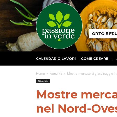
Passione
ORTO E FR
in
verde
CALENDARIO LAVORI
COME CREARE…
Home
Attualità
Mostre mercato di giardinaggio i
Attualità
Mostre merca
nel Nord-Ove