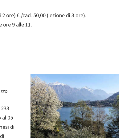
 2 ore) €./cad. 50,00 (lezione di 3 ore).
 ore 9 alle 11.
arzo
e 233
 al 05
mesi di
di