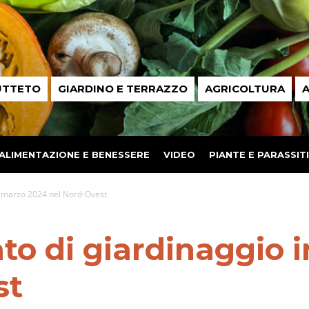
UTTETO
GIARDINO E TERRAZZO
AGRICOLTURA
A
ALIMENTAZIONE E BENESSERE
VIDEO
PIANTE E PARASSITI
n marzo 2024 nel Nord-Ovest
to di giardinaggio 
st