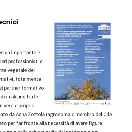
ecnici
ve un importante e
nieri professionisti e
nte vegetale dei
formativi, totalmente
del partner formativo
i in alcune tra le
Un vero e proprio
inato da Anna Zottola (agronoma e membro del CdA
ato per far fronte alla necessità di avere figure
a cura e nella salvaguardia del patrimonio dei