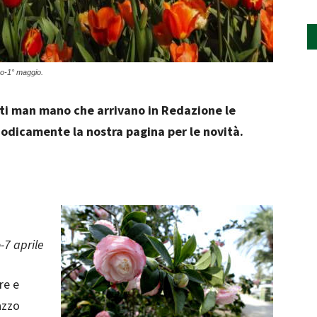
zo-1° maggio.
nti man mano che arrivano in Redazione le
riodicamente la nostra pagina per le novità.
-7 aprile
re e
azzo