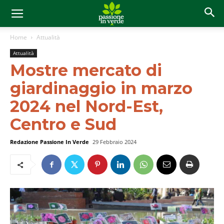
Home
Attualità
Attualità
Mostre mercato di
giardinaggio in marzo
2024 nel Nord-Est,
Centro e Sud
Redazione Passione In Verde
29 Febbraio 2024