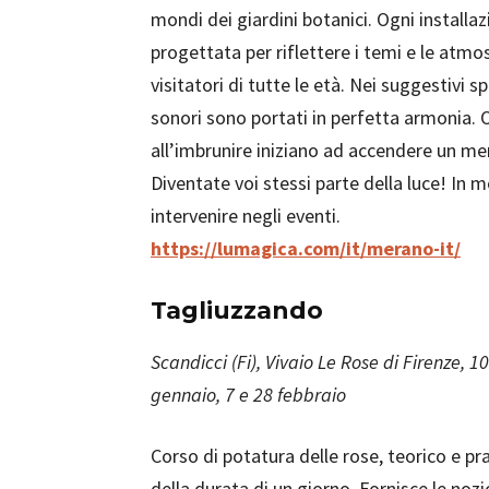
mondi dei giardini botanici. Ogni install
progettata per riflettere i temi e le atmo
visitatori di tutte le età. Nei suggestivi 
sonori sono portati in perfetta armonia. 
all’imbrunire iniziano ad accendere un mer
Diventate voi stessi parte della luce! In mo
intervenire negli eventi.
https://lumagica.com/it/merano-it/
Tagliuzzando
Scandicci (Fi), Vivaio Le Rose di Firenze, 10
gennaio, 7 e 28 febbraio
Corso di potatura delle rose, teorico e pra
della durata di un giorno. Fornisce le nozi