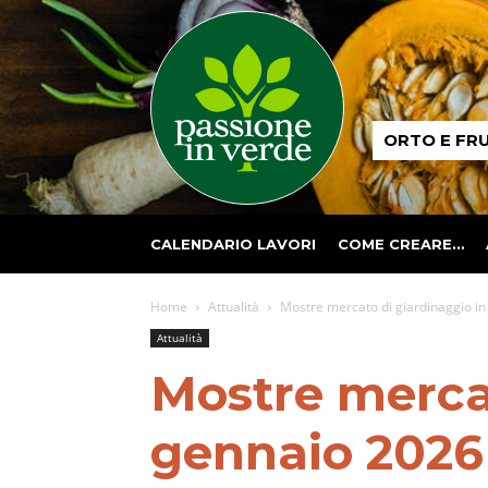
Passione
ORTO E FR
in
verde
CALENDARIO LAVORI
COME CREARE…
Home
Attualità
Mostre mercato di giardinaggio in 
Attualità
Mostre mercat
gennaio 2026