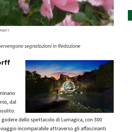
Segur').
ervengono segnalazioni in Redazione
rff
luminano
rno, dal
solito:
nno godere dello spettacolo di Lumagica, con 300
n viaggio incomparabile attraverso gli affascinanti