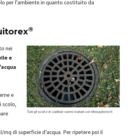
lo per l’ambiente in quanto costituito da
®
itorex
to nei
ile e
d’acqua
erne e
i scolo,
pare
Tutti gli scoli e le caditoie vanno trattati con Mosquitorex®.
l/mq di superficie d’acqua. Per ripetere poi il