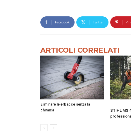
Facebook
Twitter
Pin
ARTICOLI CORRELATI
Eliminare le erbacce senza la
chimica
STIHL MS 4
professiona