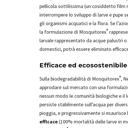
pellicola sottilissima (un cosiddetto fil
interrompere lo sviluppo di larve e pupe se
gli organismi acquatici e la flora. Se l’azi
®
la formulazione di Mosquitorex
rapprese
larvale rappresentato da acque palustri 
domestici, potrà essere eliminato effic
Efficace ed ecosostenibile
®
Sulla biodegradabilità di Mosquitorex
, 
approdare sul mercato con una formulazione
nessun modo le comunità biologiche e il l
persiste stabilmente sull’acqua per divers
pioggia, e progressivamente si esaurisce 
efficace
(100% mortalità delle larve in m