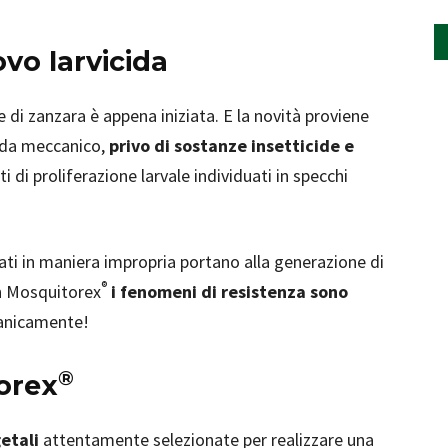
vo larvicida
e di zanzara è appena iniziata. E la novità proviene
cida meccanico,
privo di sostanze insetticide e
ti di proliferazione larvale individuati in specchi
usati in maniera impropria portano alla generazione di
®
on Mosquitorex
i fenomeni di resistenza sono
canicamente!
®
orex
etali
attentamente selezionate per realizzare una