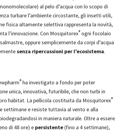
m monomolecolare) al pelo d’acqua con lo scopo di
nza turbare l’ambiente circostante, gli insetti utili,
one fisica altamente selettiva rappresenta la novità,
®
nta l’innovazione. Con Mosquitorex
ogni focolaio
o salmastre, oppure semplicemente da corpi d’acqua
acemente
senza ripercussioni per l’ecosistema
.
®
Newpharm
ha investigato a fondo per poter
 unica, innovativa, futuribile, che non turbi in
®
oro habitat. La pellicola costituita da Mosquitorex
e settimane e resiste tuttavia al vento e alla
biodegradandosi in maniera naturale. Oltre a essere
eno di 48 ore) e
persistente
(fino a 4 settimane),