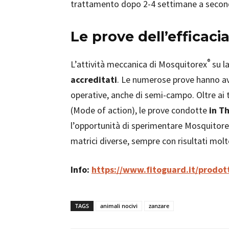
trattamento dopo 2-4 settimane a seconda
Le prove dell’efficaci
®
L’attività meccanica di Mosquitorex
su la
accreditati
. Le numerose prove hanno avuto
operative, anche di semi-campo. Oltre ai te
(Mode of action), le prove condotte
in T
l’opportunità di sperimentare Mosquitor
matrici diverse, sempre con risultati molto
Info:
https://www.fitoguard.it/prodot
TAGS
animali nocivi
zanzare