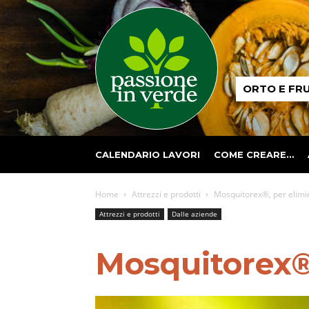
Passione
ORTO E FR
in
verde
CALENDARIO LAVORI
COME CREARE…
Home
Attrezzi e prodotti
Mosquitorex®, per elimi
Attrezzi e prodotti
Dalle aziende
Mosquitorex®,