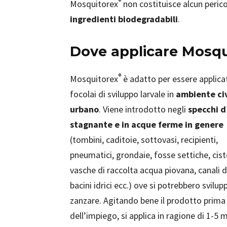
®
Mosquitorex
non costituisce alcun perico
ingredienti biodegradabili
.
Dove applicare Mosqu
®
Mosquitorex
è adatto per essere applica
focolai di sviluppo larvale in
ambiente civ
urbano
. Viene introdotto negli
specchi 
stagnante e in acque ferme in genere
(tombini, caditoie, sottovasi, recipienti,
pneumatici, grondaie, fosse settiche, cist
vasche di raccolta acqua piovana, canali d
bacini idrici ecc.) ove si potrebbero svilup
zanzare. Agitando bene il prodotto prima
dell’impiego, si applica in ragione di 1-5 m