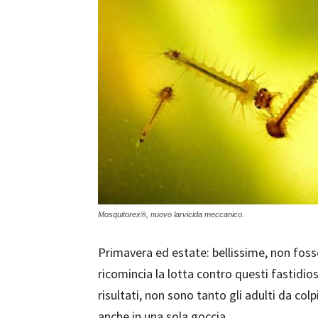
Mosquitorex®, nuovo larvicida meccanico.
Primavera ed estate: bellissime, non foss
ricomincia la lotta contro questi fastidios
risultati, non sono tanto gli adulti da col
anche in una sola goccia.