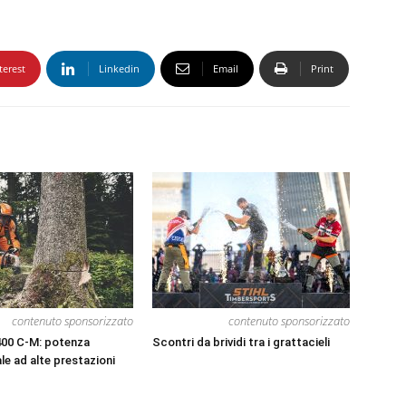
terest
Linkedin
Email
Print
contenuto sponsorizzato
contenuto sponsorizzato
00 C-M: potenza
Scontri da brividi tra i grattacieli
le ad alte prestazioni