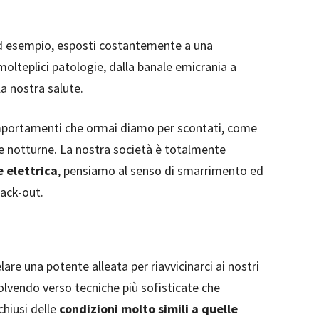
 ad esempio, esposti costantemente a una
olteplici patologie, dalla banale emicrania a
la nostra salute.
portamenti che ormai diamo per scontati, come
li e notturne. La nostra società è totalmente
e elettrica
, pensiamo al senso di smarrimento ed
lack-out.
are una potente alleata per riavvicinarci ai nostri
olvendo verso tecniche più sofisticate che
chiusi delle
condizioni molto simili a quelle