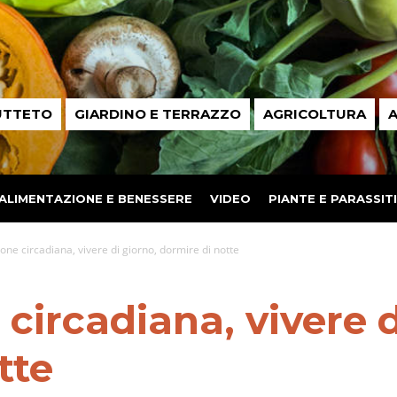
UTTETO
GIARDINO E TERRAZZO
AGRICOLTURA
A
ALIMENTAZIONE E BENESSERE
VIDEO
PIANTE E PARASSITI
ione circadiana, vivere di giorno, dormire di notte
circadiana, vivere d
tte