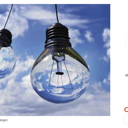
n
logici.