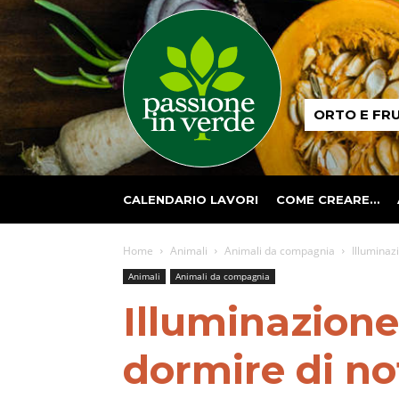
Passione
ORTO E FR
in
verde
CALENDARIO LAVORI
COME CREARE…
Home
Animali
Animali da compagnia
Illuminaz
Animali
Animali da compagnia
Illuminazione 
dormire di no