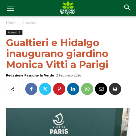
Home
Attualità
Attualità
Gualtieri e Hidalgo
inaugurano giardino
Monica Vitti a Parigi
Redazione Passione In Verde
2 Febbraio 2026