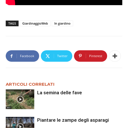
TAGS
GiardinaggioWeb
In giardino
Facebook
Twitter
Pinterest
ARTICOLI CORRELATI
La semina delle fave
Piantare le zampe degli asparagi