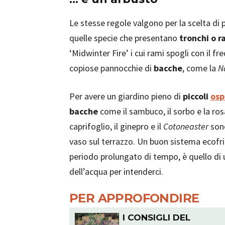
Le stesse regole valgono per la scelta di p
quelle specie che presentano
tronchi o r
‘Midwinter Fire’ i cui rami spogli con il 
copiose pannocchie di
bacche
, come la
N
Per avere un giardino pieno di
piccoli
osp
bacche
come il sambuco, il sorbo e la ros
caprifoglio, il ginepro e il
Cotoneaster
sono
vaso sul terrazzo. Un buon sistema ecofrien
periodo prolungato di tempo, è quello di 
dell’acqua per intenderci.
PER APPROFONDIRE
I CONSIGLI DEL