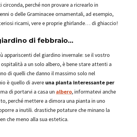
i circonda, perché non provare a ricrearlo in
perenni o delle Graminacee ornamentali, ad esempio,
steriosi ricami, vere e proprie ghirlande… di ghiaccio!
giardino di febbraio…
ù appariscenti del giardino invernale: se il vostro
ospitalità a un solo albero, è bene stare attenti a
uno di quelli che danno il massimo solo nel
hio è quello di avere
una pianta interessante per
rima di portarvi a casa un
albero
, informatevi anche
to, perché mettere a dimora una pianta in uno
oporre a inutili. drastiche potature che minano la
en che meno alla sua estetica.