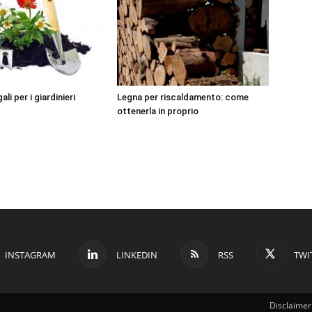
ali per i giardinieri
Legna per riscaldamento: come
ottenerla in proprio
INSTAGRAM
LINKEDIN
RSS
TWI
Disclaimer 