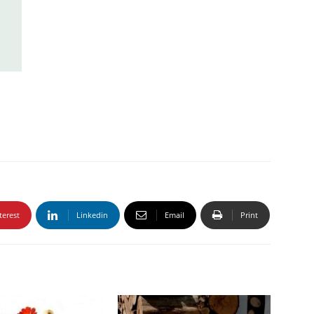
terest
Linkedin
Email
Print