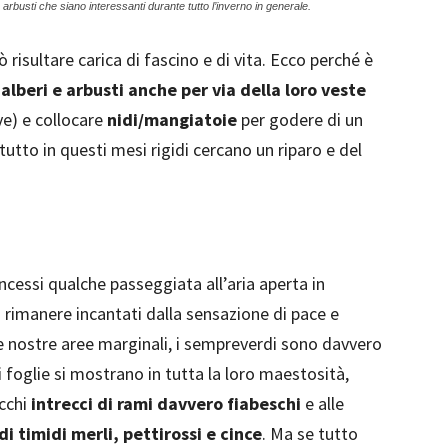
e arbusti che siano interessanti durante tutto l’inverno in generale.
 risultare carica di fascino e di vita. Ecco perché è
 alberi e arbusti anche per via della loro veste
ive) e collocare
nidi/mangiatoie
per godere di un
ttutto in questi mesi rigidi cercano un riparo e del
oncessi qualche passeggiata all’aria aperta in
rimanere incantati dalla sensazione di pace e
le nostre aree marginali, i sempreverdi sono davvero
di foglie si mostrano in tutta la loro maestosità,
occhi
intrecci di rami davvero fiabeschi
e alle
di timidi merli, pettirossi e cince
. Ma se tutto