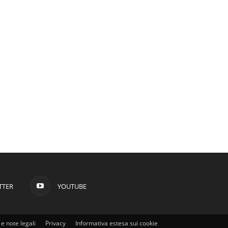
TTER
YOUTUBE
e note legali
Privacy
Informativa estesa sui cookie