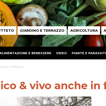
UTTETO
GIARDINO E TERRAZZO
AGRICOLTURA
A
ALIMENTAZIONE E BENESSERE
VIDEO
PIANTE E PARASSITI
 anche in febbraio
co & vivo anche in 