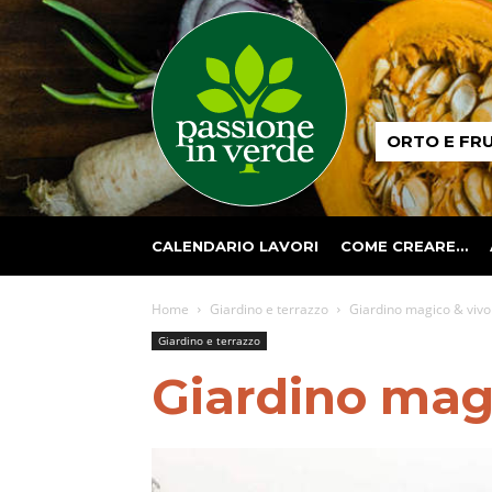
Passione
ORTO E FR
in
verde
CALENDARIO LAVORI
COME CREARE…
Home
Giardino e terrazzo
Giardino magico & vivo
Giardino e terrazzo
Giardino magi