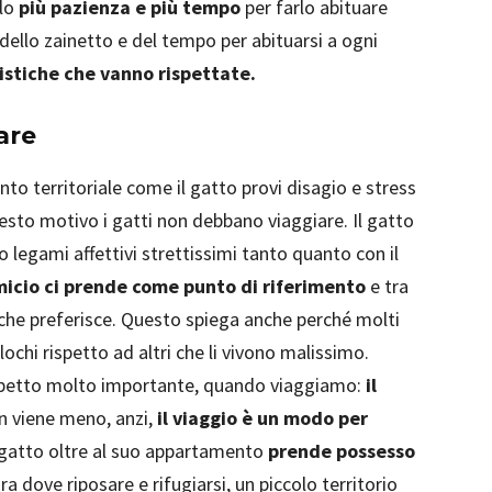
olo
più pazienza e più tempo
per farlo abituare
, dello zainetto e del tempo per abituarsi a ogni
istiche che vanno rispettate.
are
o territoriale come il gatto provi disagio e stress
uesto motivo i gatti non debbano viaggiare. Il gatto
no legami affettivi strettissimi tanto quanto con il
micio ci prende come punto di riferimento
e tra
za che preferisce. Questo spiega anche perché molti
ochi rispetto ad altri che li vivono malissimo.
spetto molto importante, quando viaggiamo:
il
on viene meno, anzi,
il viaggio è un modo per
 gatto oltre al suo appartamento
prende possesso
ra dove riposare e rifugiarsi, un piccolo territorio