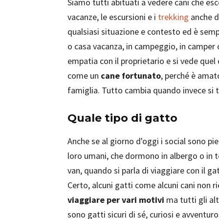
Siamo tutti abituati a vedere cani che esc
vacanze, le escursioni e i
trekking
anche di
qualsiasi situazione e contesto ed è sempr
o casa vacanza, in campeggio, in camper o
empatia con il proprietario e si vede quel
come un
cane fortunato
, perché è amat
famiglia. Tutto cambia quando invece si t
Quale tipo di gatto
Anche se al giorno d'oggi i social sono pie
loro umani, che dormono in albergo o in t
van, quando si parla di viaggiare con il g
Certo, alcuni gatti come alcuni cani non r
viaggiare per vari motivi
ma tutti gli alt
sono gatti sicuri di sé, curiosi e avventu