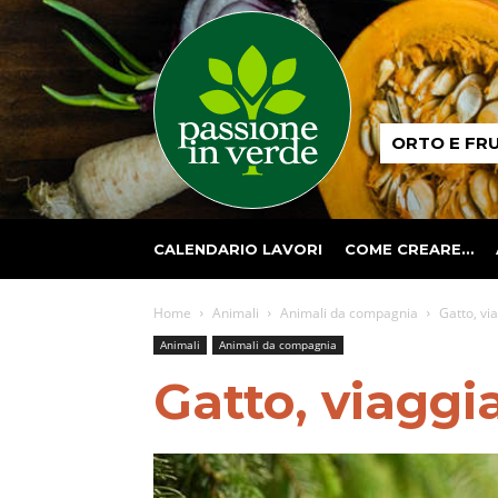
Passione
ORTO E FR
in
verde
CALENDARIO LAVORI
COME CREARE…
Home
Animali
Animali da compagnia
Gatto, vi
Animali
Animali da compagnia
Gatto, viaggia