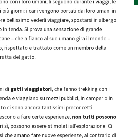
ono con i loro umani, li seguono durante i viaggi, le
 più giorni: i cani vengono portati dai loro umani in
e bellissimo vederli viaggiare, spostarsi in albergo
 in tenda. Si prova una sensazione di grande
 cane – che a fianco al suo umano gira il mondo –
o, rispettato e trattato come un membro della
ratta del gatto.
ni di
gatti viaggiatori
, che fanno trekking con i
enda e viaggiano su mezzi pubblici, in camper o in
atto ci sono ancora tantissimi preconcetti.
iescono a fare certe esperienze,
non tutti possono
ri sì, possono essere stimolati all'esplorazione. Ci
rosi che amano fare nuove esperienze, al contrario di