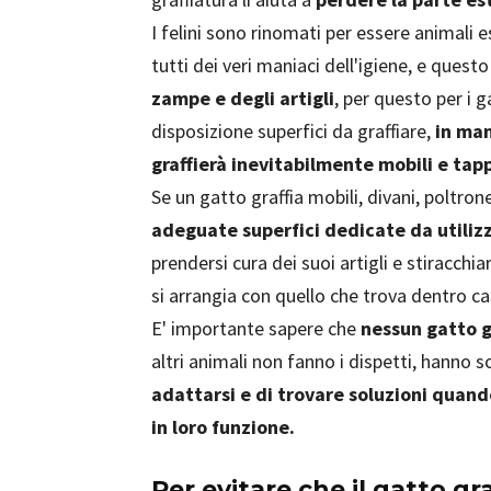
I felini sono rinomati per essere animali e
tutti dei veri maniaci dell'igiene, e que
zampe e degli artigli
, per questo per i 
disposizione superfici da graffiare,
in man
graffierà inevitabilmente mobili e tap
Se un gatto graffia mobili, divani, poltrone
adeguate superfici dedicate da utilizza
prendersi cura dei suoi artigli e stiracch
si arrangia con quello che trova dentro cas
E' importante sapere che
nessun gatto gr
altri animali non fanno i dispetti, hanno s
adattarsi e di trovare soluzioni quand
in loro funzione.
Per evitare che il gatto gra