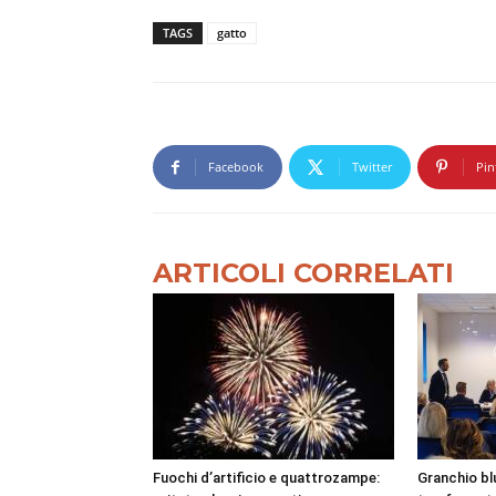
TAGS
gatto
Facebook
Twitter
Pin
ARTICOLI CORRELATI
Fuochi d’artificio e quattrozampe:
Granchio bl