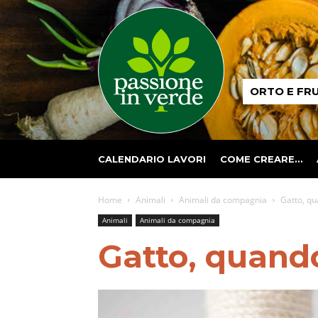
Passione
ORTO E FR
in
verde
CALENDARIO LAVORI
COME CREARE…
Home
Animali
Animali da compagnia
Gatto, qu
Animali
Animali da compagnia
Gatto, quando