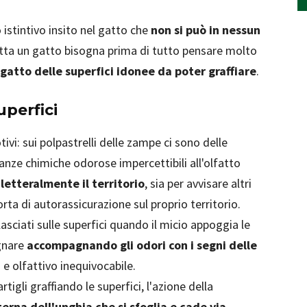
istintivo insito nel gatto che
non si può in nessun
ta un gatto bisogna prima di tutto pensare molto
 gatto delle superfici idonee da poter graffiare
.
uperfici
otivi: sui polpastrelli delle zampe ci sono delle
nze chimiche odorose impercettibili all'olfatto
letteralmente il territorio
, sia per avvisare altri
orta di autorassicurazione sul proprio territorio.
asciati sulle superfici quando il micio appoggia le
egnare
accompagnando gli odori con i segni delle
 e olfattivo inequivocabile.
rtigli graffiando le superfici, l'azione della
erna dell'unghia che si sfoglia e cade via
.