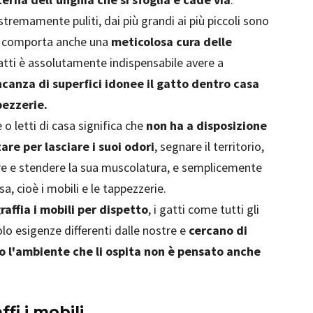
stremamente puliti, dai più grandi ai più piccoli sono
sto comporta anche una
meticolosa cura delle
gatti è assolutamente indispensabile avere a
canza di superfici idonee il gatto dentro casa
pezzerie.
 o letti di casa significa che
non ha a disposizione
re per lasciare i suoi odori
, segnare il territorio,
iare e stendere la sua muscolatura, e semplicemente
a, cioè i mobili e le tappezzerie.
affia i mobili per dispetto
, i gatti come tutti gli
olo esigenze differenti dalle nostre e
cercano di
o l'ambiente che li ospita non è pensato anche
ffi i mobili