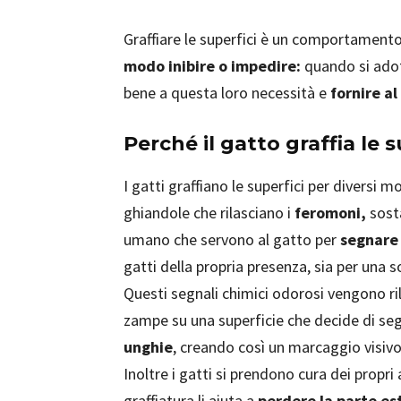
Graffiare le superfici è un comportamento 
modo inibire o impedire:
quando si adot
bene a questa loro necessità e
fornire al
Perché il gatto graffia le s
I gatti graffiano le superfici per diversi m
ghiandole che rilasciano i
feromoni,
sosta
umano che servono al gatto per
segnare 
gatti della propria presenza, sia per una s
Questi segnali chimici odorosi vengono ril
zampe su una superficie che decide di s
unghie
, creando così un marcaggio visivo
Inoltre i gatti si prendono cura dei propri a
graffiatura li aiuta a
perdere la parte est