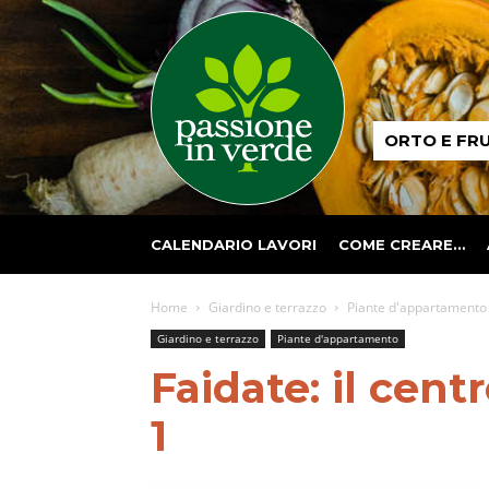
Passione
ORTO E FR
in
verde
CALENDARIO LAVORI
COME CREARE…
Home
Giardino e terrazzo
Piante d'appartamento
Giardino e terrazzo
Piante d'appartamento
Faidate: il cent
1