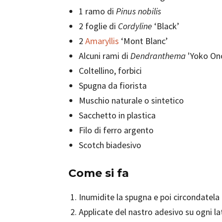
1 ramo di
Pinus nobilis
2 foglie di
Cordyline
‘Black’
2
Amaryllis
‘Mont Blanc’
Alcuni rami di
Dendranthema
'Yoko Ono
Coltellino, forbici
Spugna da fiorista
Muschio naturale o sintetico
Sacchetto in plastica
Filo di ferro argento
Scotch biadesivo
Come si fa
Inumidite la spugna e poi circondatela 
Applicate del nastro adesivo su ogni la