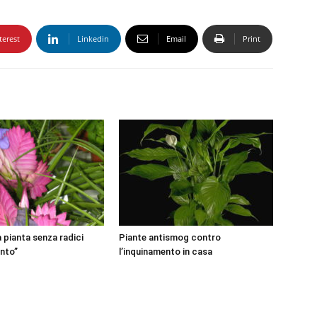
terest
Linkedin
Email
Print
la pianta senza radici
Piante antismog contro
ento”
l’inquinamento in casa