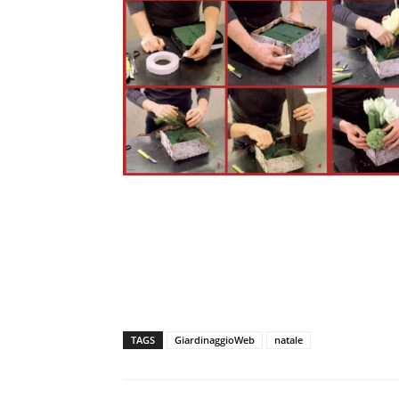
TAGS
GiardinaggioWeb
natale