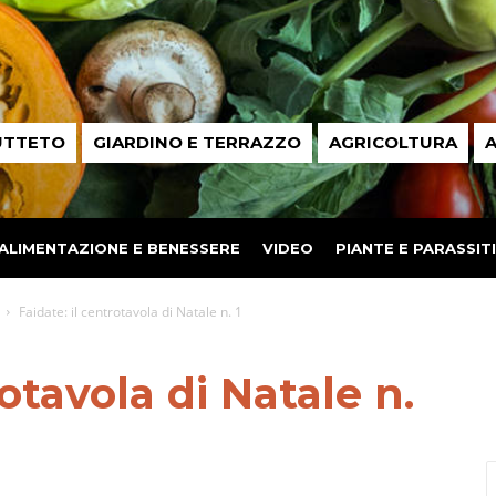
UTTETO
GIARDINO E TERRAZZO
AGRICOLTURA
A
ALIMENTAZIONE E BENESSERE
VIDEO
PIANTE E PARASSITI
Faidate: il centrotavola di Natale n. 1
rotavola di Natale n.