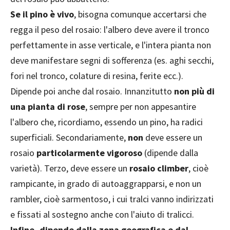
Se il pino è vivo
, bisogna comunque accertarsi che
regga il peso del rosaio: l'albero deve avere il tronco
perfettamente in asse verticale, e l'intera pianta non
deve manifestare segni di sofferenza (es. aghi secchi,
fori nel tronco, colature di resina, ferite ecc.).
Dipende poi anche dal rosaio. Innanzitutto
non più di
una pianta di rose
, sempre per non appesantire
l'albero che, ricordiamo, essendo un pino, ha radici
superficiali. Secondariamente,
non
deve essere un
rosaio
particolarmente vigoroso
(dipende dalla
varietà). Terzo, deve essere un
rosaio climber
, cioè
rampicante, in grado di autoaggrapparsi, e non un
rambler, cioè sarmentoso, i cui tralci vanno indirizzati
e fissati al sostegno anche con l'aiuto di tralicci.
Infine, dipende dalla zona geografica e dal