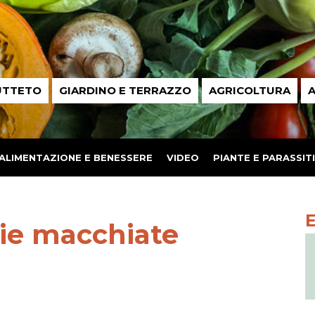
UTTETO
GIARDINO E TERRAZZO
AGRICOLTURA
A
ALIMENTAZIONE E BENESSERE
VIDEO
PIANTE E PARASSITI
lie macchiate