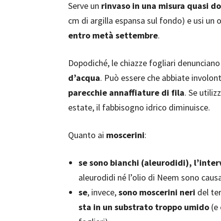
Serve un
rinvaso in una misura quasi d
cm di argilla espansa sul fondo) e usi un 
entro metà settembre
.
Dopodiché, le chiazze fogliari denunciano u
d’acqua
. Può essere che abbiate involo
parecchie annaffiature di fila
. Se utili
estate, il fabbisogno idrico diminuisce.
Quanto ai
moscerini
:
se sono bianchi (aleurodidi), l’inte
aleurodidi né l’olio di Neem sono caus
se
, invece,
sono moscerini neri
del ter
sta in un substrato troppo umido
(e 