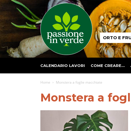
Passione
ORTO E FR
in
verde
CALENDARIO LAVORI
COME CREARE…
Home
Monstera a foglie macchiate
Monstera a fog