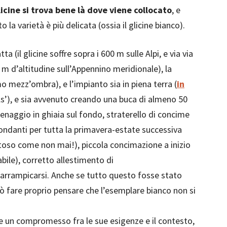
licine si trova bene là dove viene collocato
, e
la varietà è più delicata (ossia il glicine bianco).
a (il glicine soffre sopra i 600 m sulle Alpi, e via via
0 m d’altitudine sull’Appennino meridionale), la
mo mezz’ombra), e l’impianto sia in piena terra (
in
lls’), e sia avvenuto creando una buca di almeno 50
enaggio in ghiaia sul fondo, straterello di concime
bondanti per tutta la primavera-estate successiva
toso come non mai!), piccola concimazione a inizio
bile), corretto allestimento di
i arrampicarsi. Anche se tutto questo fosse stato
uò fare proprio pensare che l’esemplare bianco non si
are un compromesso fra le sue esigenze e il contesto,