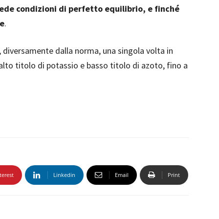
hiede condizioni di perfetto equilibrio, e finché
ie
.
, diversamente dalla norma, una singola volta in
to titolo di potassio e basso titolo di azoto, fino a
terest
Linkedin
Email
Print