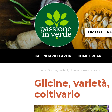
Passione
ORTO E FR
in
verde
CALENDARIO LAVORI
COME CREARE…
Home
Glicine, varietà, dove e come coltivarlo
Glicine, variet
coltivarlo