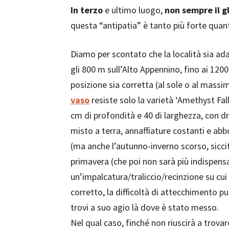
In terzo
e ultimo luogo,
non sempre il g
questa “antipatia” è tanto più forte quanto 
Diamo per scontato che la località sia adatt
gli 800 m sull’Alto Appennino, fino ai 120
posizione sia corretta (al sole o al massi
vaso
resiste solo la varietà ‘Amethyst Fa
cm di profondità e 40 di larghezza, con dr
misto a terra, annaffiature costanti e ab
(ma anche l’autunno-inverno scorso, sicci
primavera (che poi non sarà più indispensa
un’impalcatura/traliccio/recinzione su cu
corretto, la difficoltà di attecchimento p
trovi a suo agio là dove è stato messo.
Nel qual caso, finché non riuscirà a trov