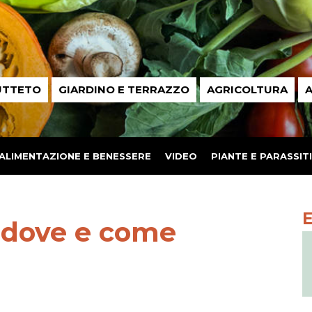
UTTETO
GIARDINO E TERRAZZO
AGRICOLTURA
A
ALIMENTAZIONE E BENESSERE
VIDEO
PIANTE E PARASSITI
à, dove e come